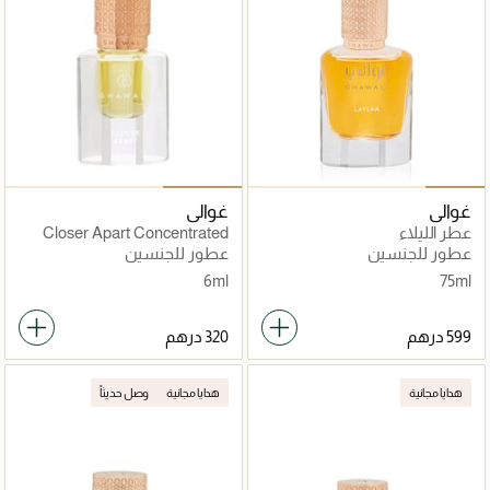
غوالي
غوالي
عطر الليلاء
Closer Apart Concentrated
عطور للجنسين
عطور للجنسين
6ml
75ml
هدايا مجانية
هدايا مجانية
وصل حديثاً