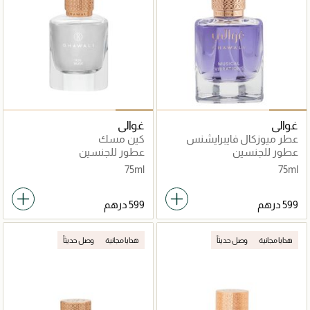
غوالي
غوالي
عطر ميوزكال فايبرايشنس
كين مسك
عطور للجنسين
عطور للجنسين
75ml
75ml
هدايا مجانية
وصل حديثاً
هدايا مجانية
وصل حديثاً