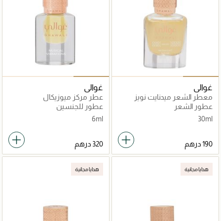
غوالي
غوالي
معطر الشعر ميدنايت نويز
عطر مركز ميوزيكال
فايبريشنس
عطور الشعر
عطور للجنسين
6ml
30ml
هدايا مجانية
هدايا مجانية