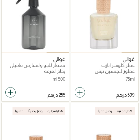
غوالي
غوالي
عطر كلوسر ابارت
معطر للجو والمفارش فاميلي
تايز
عطور للجنسين نيش
بخاخ الغرفة
500 ml
75ml
هدايا مجانية
وصل حديثاً
هدايا مجانية
وصل حديثاً
حصرياً