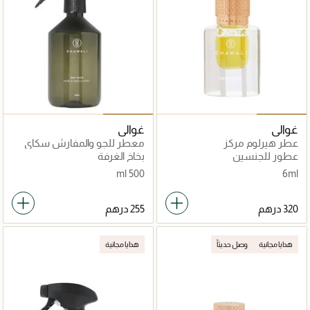
غوالي
غوالي
عطر هيرلوم مركز
معطر للجو والمفارش سكاي
هاي
عطور للجنسين
بخاخ الغرفة
500 ml
6ml
هدايا مجانية
وصل حديثاً
هدايا مجانية