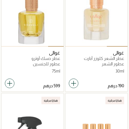
غوالي
غوالي
عطر الشعر كلوزر أبارت
عطر دسك آوترو
عطور الشعر
عطور للجنسين
75ml
30ml
هدايا مجانية
هدايا مجانية