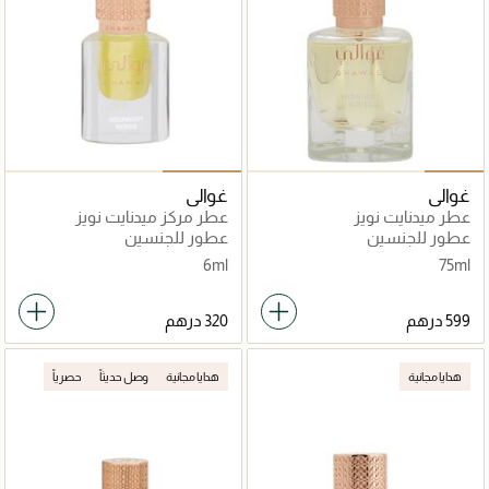
غوالي
غوالي
عطر ميدنايت نويز
عطر مركز ميدنايت نويز
عطور للجنسين
عطور للجنسين
6ml
75ml
هدايا مجانية
هدايا مجانية
وصل حديثاً
حصرياً