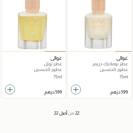
غوالي
غوالي
عطر نوماديك دريمز
عطر نوبل
عطور للجنسين
عطور للجنسين
75ml
75ml
22
من
أصل
22