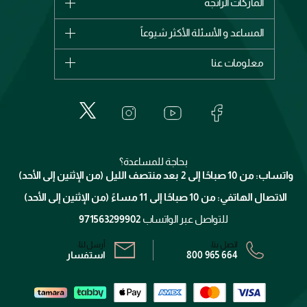
الماركات الرائجة
وصل حديثاً
شانيل
المساعد و الأسئلة الأكثر شيوعاً
الأكثر مبيعاً
ديور
اشترِ بطاقة هدية
حسابك
معلومات عنا
بربري
عطور
الطلبات
إيف سان لوران
حول وجوه
المكياج
الأسئلة الأكثر شيوعاً
لانكوم
خدمات المعارض
العناية بالبشرة
الدفع
جيفنشي
تواصل معنا
للإستحمام والجسم
شارك مع أصدقائك
ميك اب فور ايفر
منصّة شبكة الشركاء
العناية بالشعر
التوصيل
كلارنس
انضموا لفيسز
بحاجة للمساعدة؟
الإرجاع
واتساب: من 10 صباحًا إلى 2 بعد منتصف الليل (من الإثنين إلى الأحد)
برنامج الولاء ميوز
تتبع طلبك
الاتصال الهاتفي: من 10 صباحًا إلى 11 مساءً (من الإثنين إلى الأحد)
الشروط و الأحكام
محدد المتاجر
سياسة الخصوصية
للتواصل عبر الواتساب
971563299902
اتصل بنا:
أرسل لنا:
800 965 664
استفسار