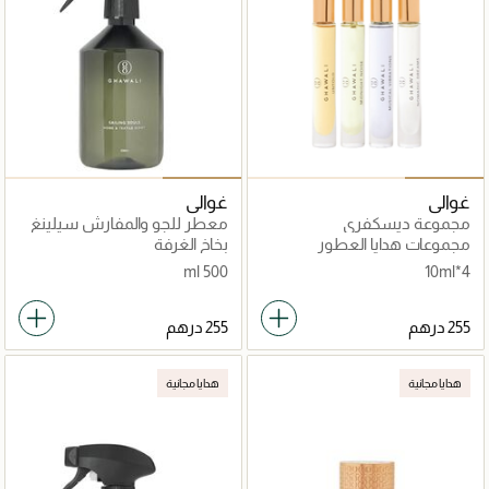
غوالي
غوالي
مجموعة ديسكفري
معطر للجو والمفارش سيلينغ
سولس
مجموعات هدايا العطور
بخاخ الغرفة
للجنسين
500 ml
10ml*4
هدايا مجانية
هدايا مجانية