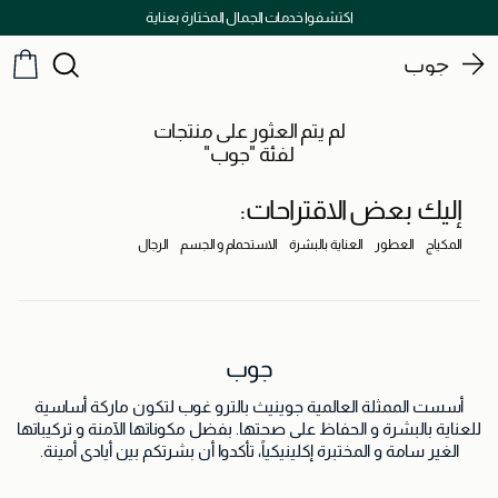
اكتشفوا خدمات الجمال المختارة بعناية
جوب
لم يتم العثور على منتجات
لفئة "جوب"
إليك بعض الاقتراحات:
المكياج
العطور
العناية بالبشرة
الاستحمام و الجسم
الرجال
جوب
أسست الممثلة العالمية جوينيث بالترو غوب لتكون ماركة أساسية
للعناية بالبشرة و الحفاظ على صحتها. بفضل مكوناتها الآمنة و تركيباتها
الغير سامة و المختبرة إكلينيكياً، تأكدوا أن بشرتكم بين أيادي أمينة.