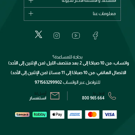
المساعد و الأسئلة الأكثر شيوعاً
الأكثر مبيعاً
ديور
اشترِ بطاقة هدية
حسابك
معلومات عنا
بربري
عطور
الطلبات
إيف سان لوران
حول وجوه
المكياج
الأسئلة الأكثر شيوعاً
لانكوم
خدمات المعارض
العناية بالبشرة
الدفع
جيفنشي
تواصل معنا
للإستحمام والجسم
شارك مع أصدقائك
ميك اب فور ايفر
منصّة شبكة الشركاء
العناية بالشعر
التوصيل
كلارنس
انضموا لفيسز
بحاجة للمساعدة؟
الإرجاع
واتساب: من 10 صباحًا إلى 2 بعد منتصف الليل (من الإثنين إلى الأحد)
برنامج الولاء ميوز
تتبع طلبك
الاتصال الهاتفي: من 10 صباحًا إلى 11 مساءً (من الإثنين إلى الأحد)
الشروط و الأحكام
محدد المتاجر
سياسة الخصوصية
للتواصل عبر الواتساب
971563299902
اتصل بنا:
أرسل لنا:
800 965 664
استفسار