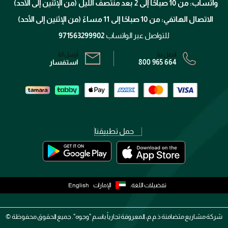
واتساب: من 10 صباحًا إلى 2 بعد منتصف الليل (من الإثنين إلى الأحد)
برنامج الولاء ميوز
تتبع طلبك
الاتصال الهاتفي: من 10 صباحًا إلى 11 مساءً (من الإثنين إلى الأحد)
الشروط و الأحكام
محدد المتاجر
سياسة الخصوصية
للتواصل عبر الواتساب
971563299902
اتصل بنا:
أرسل لنا:
800 965 664
استفسار
حمل تطبيقنا
تفضيلات اللغة:
الإمارات
English
شركة مشاريع متضامنة ذ.م.م، المعروفة تجارياً باسم "وجوه". جميع الحقوق محفوظة ©