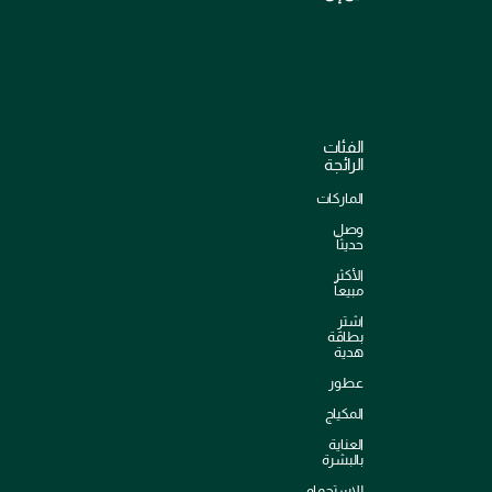
الفئات
الرائجة
الماركات
وصل
حديثاً
الأكثر
مبيعاً
اشترِ
بطاقة
هدية
عطور
المكياج
العناية
بالبشرة
للإستحمام