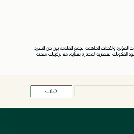
لمؤثرة والأحداث الملهمة. تجمع العلامة بين فن السرد
ل زجاجة قصة مميزة. تتميز هيستوار دو بارفان باستخدام أجود المكونات العطرية المختارة بعناية، مع تركيبات متقنة
تعكس الإبداع والرقي والتميز. تم تصميم كل عطر ليأخذك في رحلة حسية غنية بالمشاعر والذكريات، ويمنحك بصمة عطرية فريدة تعبر عن شخصيتك وأسلوبك الخاص. تضم المجموعة تشكيلة
بة شغف العلامة بالابتكار والفن والجمال الخالد، مما
توار دو بارفان واستمتع بتجربة عطرية فريدة حيث يلتقي التاريخ والأدب وفن صناعة العطور في
اشترك