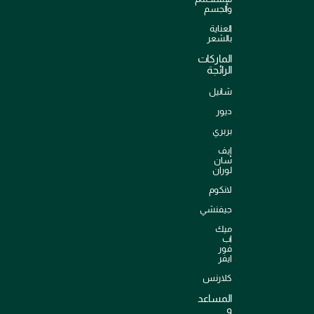
والجسم
العناية
بالشعر
الماركات
الرائجة
شانيل
ديور
بربري
إيف
سان
لوران
لانكوم
جيفنشي
ميك
اب
فور
ايفر
كلارنس
المساعد
و