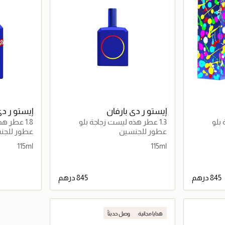
إيستو ر دي بارفان
إيستو ر دي
1.3 عطر هذه ليست زجاجة بلو
1.8 عطر هذه ليست زجاجة بلو
عطور للجنسين
عطور للجن
115ml
115ml
اصيل
جاري تحميل التفاصيل
هدايا مجانية
وصل حديثاً