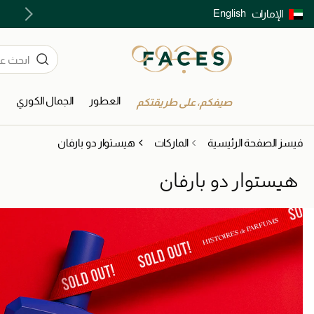
English
الإمارات
توصيل سريع على جميع الطلبات ما فوق 299 درهم
العطور
الجمال الكوري
ا
صيفكم، على طريقتكم
فيسز الصفحة الرئيسية
الماركات
هيستوار دو بارفان
هيستوار دو بارفان