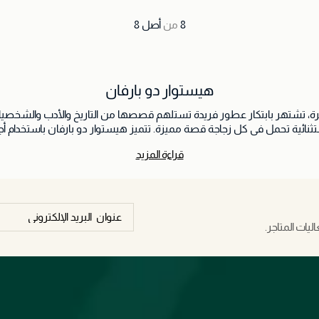
8
من
أصل
8
هيستوار دو بارفان
تشتهر بابتكار عطور فريدة تستلهم قصصها من التاريخ والأدب والشخصيات ا
الإبداعي وحرفية صناعة العطور الفرنسية لتقديم روائح استثنائية تحمل في ك
قراءة المزيد
، لتناسب مختلف الأذواق وتلبي تطلعات عشاق العطور الفاخرة. وتعكس كل تركي
يجعلها خياراً مثالياً للباحثين عن عطور تحمل طابعاً فنياً وشخصية استثنائية. اكتشف عالم هيس
إبداعات لا تُنسى.
يات المتاجر.