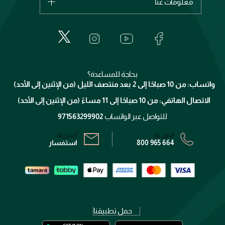
معلومات عنا
بربري
عطور
الطلبات
إيف سان لوران
حول وجوه
المكياج
الأسئلة الأكثر شيوعاً
لانكوم
خدمات المعارض
العناية بالبشرة
الدفع
جيفنشي
تواصل معنا
للإستحمام والجسم
شارك مع أصدقائك
ميك اب فور ايفر
منصّة شبكة الشركاء
العناية بالشعر
التوصيل
كلارنس
انضموا لفيسز
بحاجة للمساعدة؟
الإرجاع
واتساب: من 10 صباحًا إلى 2 بعد منتصف الليل (من الإثنين إلى الأحد)
برنامج الولاء ميوز
تتبع طلبك
الاتصال الهاتفي: من 10 صباحًا إلى 11 مساءً (من الإثنين إلى الأحد)
الشروط و الأحكام
محدد المتاجر
سياسة الخصوصية
للتواصل عبر الواتساب
971563299902
اتصل بنا:
أرسل لنا:
800 965 664
استفسار
حمل تطبيقنا