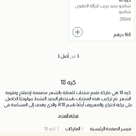
شامبو ببتيد بريب لإزالة الدهون
شامبو
250ml
3
من
أصل
3
كيه 18
كيه 18 هي ماركة تقدم منتجات للعناية بالشعر مصممة لإصلاح وتقوية
الشعر. تم تركيب هذه المنتجات باستخدام الببتيد النشط بيولوجيًا الحاصل
على براءة اختراع، والمعروف أيضًا باسم K18، والذي يهدف إلى المساعدة في
إصلاح الشعر التالف على المستوى الجزيئي. غالبًا ما يتم تسويق منتجات
قراءة المزيد
الشعر كيه 18 كعلاج لمختلف مشاكل الشعر، بما في ذلك الأضرار الناجمة
عن العلاجات الكيميائية مثل التلوين أو التبييض، والتصفيف الحراري،
فيسز الصفحة الرئيسية
الماركات
كيه 18
والعوامل البيئية. الفكرة وراء منتجات كيه 18 هي تحسين الصحة العامة
للشعر ومرونته من خلال معالجة المشكلات على المستوى الهيكلي.