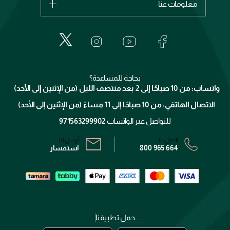
معلومات عنا
بربري
عطور
الطلبات
إيف سان لوران
حول وجوه
المكياج
الأسئلة الأكثر شيوعاً
لانكوم
خدمات المعارض
العناية بالبشرة
الدفع
جيفنشي
تواصل معنا
للإستحمام والجسم
شارك مع أصدقائك
ميك اب فور ايفر
منصّة شبكة الشركاء
العناية بالشعر
التوصيل
كلارنس
انضموا لفيسز
بحاجة للمساعدة؟
الإرجاع
واتساب: من 10 صباحًا إلى 2 بعد منتصف الليل (من الإثنين إلى الأحد)
برنامج الولاء ميوز
تتبع طلبك
الاتصال الهاتفي: من 10 صباحًا إلى 11 مساءً (من الإثنين إلى الأحد)
الشروط و الأحكام
محدد المتاجر
سياسة الخصوصية
للتواصل عبر الواتساب
971563299902
اتصل بنا:
أرسل لنا:
800 965 664
استفسار
حمل تطبيقنا