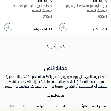
كيراستاس
كيراستاس
بلوند أبسلو ماسك ألترا فيلوت
معالج كروما آبسلو لإصلاح
البنفسجي 200مل
الشعر المتحسس والمصبوغ
ماسك الشعر
ماسك الشعر
المتضرر 250مل
210ml
200ml
8
من
أصل
8
حماية اللون
مع كيراستاس، كل يوم هو يوم شعر رائع! استمتعوا بتشكيلتنا المميزة،
من الزيوت المغذية، الشامبو، البلسم، والبخاخات إلى العلاجات للشعر
المجعد أو المستقيم أو الكيرلي. مهما كان نوع شعرك، كيراستاس تضمن
لك شعر مثالي و صحي و لامع!
قراءة المزيد
فيسز الصفحة الرئيسية
الماركات
كيراستاس
حماية اللون