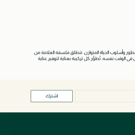
عطور وأسلوب الحياة المتوازن. تنطلق فلسفة العلامة من
تحقيق الانسجام بين المكونات النباتية والابتكارات الحديثة في العناية بالبشرة والشعر، حيث تقدم منتجات تغذي الشعر والجسم والحواس في الوقت نفسه. تُطوَّر كل تركيبة بعناية لتوفير عناية
ى منتجات العناية بالجسم، صُممت جميع المنتجات لتمنح
ة، ولذلك تجمع بين المكونات الفعالة والعطور الأنيقة لتقديم منتجات تمنح
ء والاسترخاء والثقة على الحياة اليومية.
اشترك