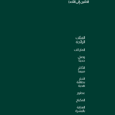
الاثنين إلى الأحد)
الفئات
الرائجة
الماركات
وصل
حديثاً
الأكثر
مبيعاً
اشترِ
بطاقة
هدية
عطور
المكياج
العناية
بالبشرة