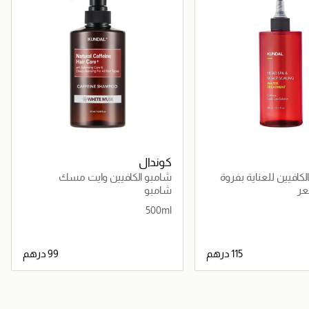
كوندال
لكافيين للعناية بفروة
شامبو الكافيين وايت مسك
ب مينت
عر
شامبو
500ml
جاري تحميل التفاصيل
جاري تحميل التفاصيل