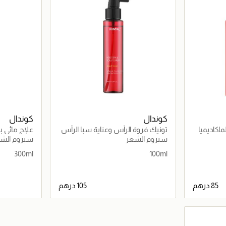
كوندال
كوندال
اكاديميا
تونيك فروة الرأس وعناية سبا الرأس
علاج مائي با
هيرب مينت
الرأس هير
سيروم الشعر
سيروم الش
300ml
100ml
اصيل
جاري تحميل التفاصيل