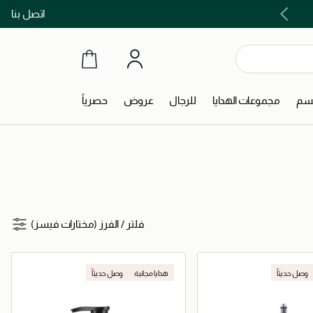
اتصل بنا
اشتري الآن و ادفع لاحقاً مع تابي و تمارا!
جسم
مجموعات الهدايا
للرجال
عروض
حصرياً
فلتر
/
الفرز (مختارات فيسز)
وصل حديثاً
هدايا مجانية
وصل حديثاً