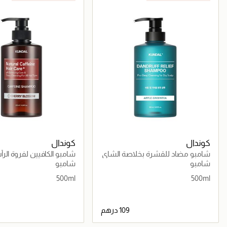
كوندال
كوندال
شامبو مضاد للقشرة بخلاصة الشاي
شامبو الكافيين لفروة الر
الأخضر والتفاح
الكرز
شامبو
شامبو
500ml
500ml