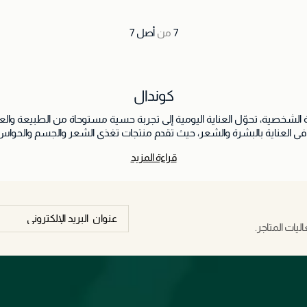
اصيل
7
من
أصل
7
كوندال
 الشخصية، تحوّل العناية اليومية إلى تجربة حسية مستوحاة من الطبيعة وال
 والراحة على الروتين اليومي. ومن الشامبوهات الغنية والعلاجات المغذية إل
قراءة المزيد
بالنعومة والراحة والانتعاش طويل الأمد. تؤمن كوندال بأن الجمال يكمن في لحظات العناية الذاتية البسيط
واحد. ومن خلال هذا التوازن بين الطبيعة والأداء والعطور، تضفي كوندال الدف
يات المتاجر.