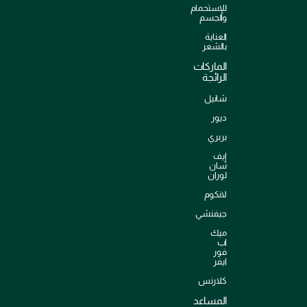
للإستحمام
والجسم
العناية
بالشعر
الماركات
الرائجة
شانيل
ديور
بربري
إيف
سان
لوران
لانكوم
جيفنشي
ميك
اب
فور
ايفر
كلارنس
المساعد