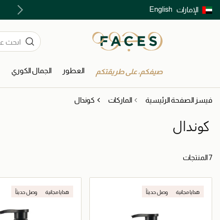
English
الإمارات
توصيل سريع على جميع الطلبات ما فوق 299 درهم
العطور
الجمال الكوري
ا
صيفكم، على طريقتكم
فيسز الصفحة الرئيسية
الماركات
كوندال
كوندال
7 المنتجات
هدايا مجانية
وصل حديثاً
هدايا مجانية
وصل حديثاً