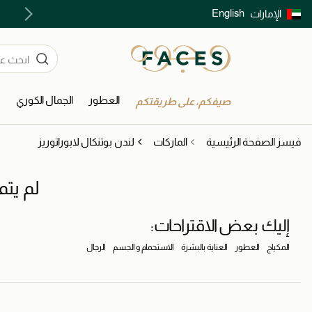
English
الإمارات
توصيل سريع على جميع الطلبات ما فوق 299 درهم
العطور
الجمال الكوري
ا
صيفكم، على طريقتكم
فيسز الصفحة الرئيسية
الماركات
لندن بوتنكال لابوراتوريز
لم يتم
إليك بعض الاقتراحات:
المكياج
العطور
العناية بالبشرة
الاستحمام و الجسم
الرجال