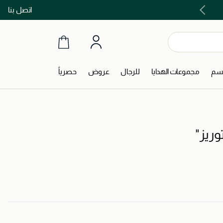
اتصل بنا
اشتري الآن و ادفع لاحقاً مع تابي و تمارا!
جسم
مجموعات الهدايا
للرجال
عروض
حصرياً
وريز"