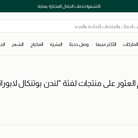
اكتشفوا خدمات الجمال المختارة بعناية
لماركات
الأكثر مبيعا
وصل حديثا
البشرة
المكياج
الشعر
ال
 العثور على منتجات لفئة "لندن بوتنكال لابورات