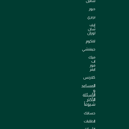
شانيل
ديور
بربري
إيف
سان
لوران
لانكوم
جيفنشي
ميك
اب
فور
ايفر
كلارنس
المساعد
و
الأسئلة
الأكثر
شيوعاً
حسابك
الطلبات