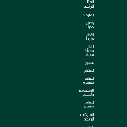
الفئات
الرائجة
الماركات
وصل
حديثاً
الأكثر
مبيعاً
اشترِ
بطاقة
هدية
عطور
المكياج
العناية
بالبشرة
للإستحمام
والجسم
العناية
بالشعر
الماركات
الرائجة