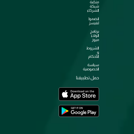
منصّة
شبكة
الشركاء
انضموا
لفيسز
برنامج
الولاء
ميوز
الشروط
و
الأحكام
سياسة
الخصوصية
حمل تطبيقنا