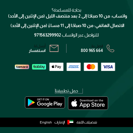
ميك اب فور ايفر
منصّة شبكة الشركاء
العناية بالشعر
التوصيل
كلارنس
انضموا لفيسز
بحاجة للمساعدة؟
الإرجاع
واتساب: من 10 صباحًا إلى 2 بعد منتصف الليل (من الإثنين إلى الأحد)
برنامج الولاء ميوز
تتبع طلبك
الاتصال الهاتفي: من 10 صباحًا إلى 11 مساءً (من الإثنين إلى الأحد)
الشروط و الأحكام
محدد المتاجر
سياسة الخصوصية
للتواصل عبر الواتساب
971563299902
اتصل بنا:
أرسل لنا:
800 965 664
استفسار
حمل تطبيقنا
تفضيلات اللغة:
الإمارات
English