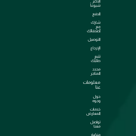
الأكثر
شيوعاً
الدفع
شارك
مع
أصدقائك
التوصيل
الإرجاع
تتبع
طلبك
محدد
المتاجر
معلومات
عنا
حول
وجوه
خدمات
المعارض
تواصل
معنا
منصّة