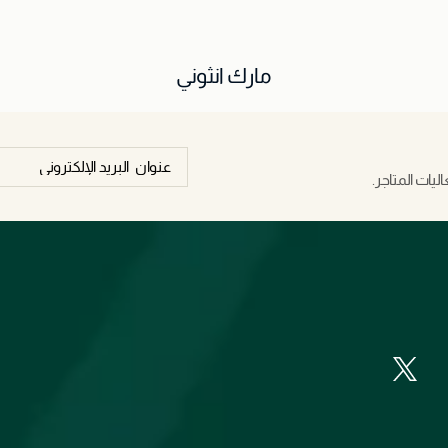
مارك انثوني
يات المتاجر.