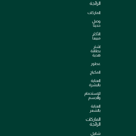
الرائجة
الماركات
وصل
حديثاً
الأكثر
مبيعاً
اشترِ
بطاقة
هدية
عطور
المكياج
العناية
بالبشرة
للإستحمام
والجسم
العناية
بالشعر
الماركات
الرائجة
شانيل