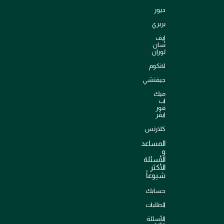
ديور
بربري
إيف
سان
لوران
لانكوم
جيفنشي
ميك
اب
فور
ايفر
كلارنس
المساعد
و
الأسئلة
الأكثر
شيوعاً
حسابك
الطلبات
الأسئلة