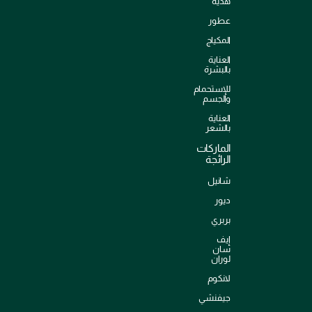
هدية
عطور
المكياج
العناية
بالبشرة
للإستحمام
والجسم
العناية
بالشعر
الماركات
الرائجة
شانيل
ديور
بربري
إيف
سان
لوران
لانكوم
جيفنشي