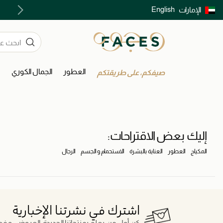
English
الإمارات
توصيل سريع على جميع الطلبات ما فوق 299 درهم
العطور
الجمال الكوري
ا
صيفكم، على طريقتكم
إليك بعض الاقتراحات:
المكياج
العطور
العناية بالبشرة
الاستحمام و الجسم
الرجال
اشترك في نشرتنا الإخبارية
كن أول من يعلم بمنتجاتنا الجديدة، العروض، و فعال