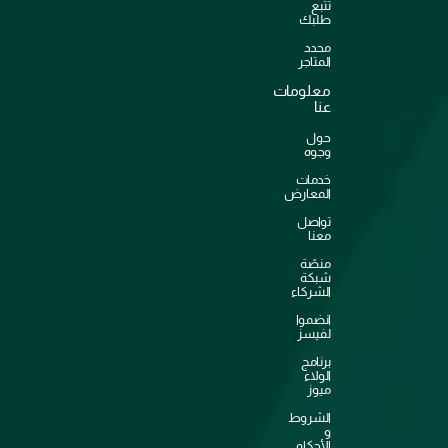
تتبع
طلبك
محدد
المتاجر
معلومات
عنا
حول
وجوه
خدمات
المعارض
تواصل
معنا
منصّة
شبكة
الشركاء
انضموا
لفيسز
برنامج
الولاء
ميوز
الشروط
و
الأحكام