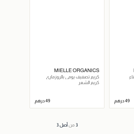
MIELLE ORGANICS
اع
كريم تصفيف يومي بالروزماري
والنعناع
كريم الشعر
اصيل
جاري تحميل التفاصيل
3
من
أصل
3