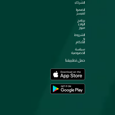
الشركاء
انضموا
لفيسز
برنامج
الولاء
ميوز
الشروط
و
الأحكام
سياسة
الخصوصية
حمل تطبيقنا