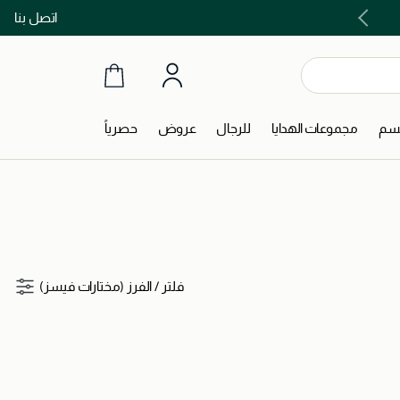
اتصل بنا
اشتري الآن و ادفع لاحقاً مع تابي و تمارا!
جسم
مجموعات الهدايا
للرجال
عروض
حصرياً
فلتر
/
الفرز (مختارات فيسز)