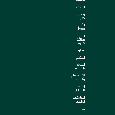
الماركات
وصل
حديثاً
الأكثر
مبيعاً
اشترِ
بطاقة
هدية
عطور
المكياج
العناية
بالبشرة
للإستحمام
والجسم
العناية
بالشعر
الماركات
الرائجة
شانيل