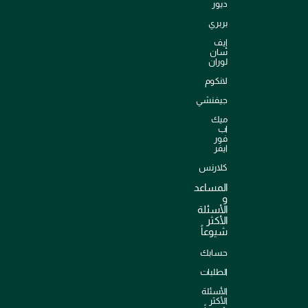
ديور
بربري
إيف
سان
لوران
لانكوم
جيفنشي
ميك
اب
فور
ايفر
كلارنس
المساعد
و
الأسئلة
الأكثر
شيوعاً
حسابك
الطلبات
الأسئلة
الأكثر