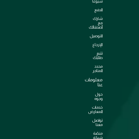
شيوعاً
الدفع
شارك
مع
أصدقائك
التوصيل
الإرجاع
تتبع
طلبك
محدد
المتاجر
معلومات
عنا
حول
وجوه
خدمات
المعارض
تواصل
معنا
منصّة
شبكة