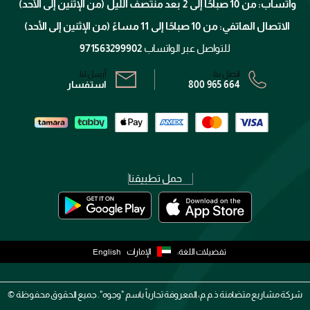
واتساب: من 10 صباحًا إلى 2 بعد منتصف الليل (من الإثنين إلى الأحد)
برنامج الولاء ميوز
تتبع طلبك
الاتصال الهاتفي: من 10 صباحًا إلى 11 مساءً (من الإثنين إلى الأحد)
الشروط و الأحكام
محدد المتاجر
سياسة الخصوصية
للتواصل عبر الواتساب
971563299902
اتصل بنا:
أرسل لنا:
800 965 664
استفسار
حمل تطبيقنا
تفضيلات اللغة:
الإمارات
English
شركة مشاريع متضامنة ذ.م.م، المعروفة تجارياً باسم "وجوه". جميع الحقوق محفوظة ©