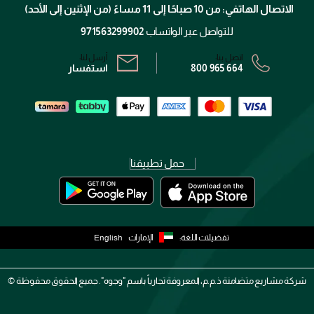
الاتصال الهاتفي: من 10 صباحًا إلى 11 مساءً (من الإثنين إلى الأحد)
الشروط و الأحكام
محدد المتاجر
سياسة الخصوصية
للتواصل عبر الواتساب
971563299902
اتصل بنا:
أرسل لنا:
800 965 664
استفسار
حمل تطبيقنا
تفضيلات اللغة:
الإمارات
English
شركة مشاريع متضامنة ذ.م.م، المعروفة تجارياً باسم "وجوه". جميع الحقوق محفوظة ©