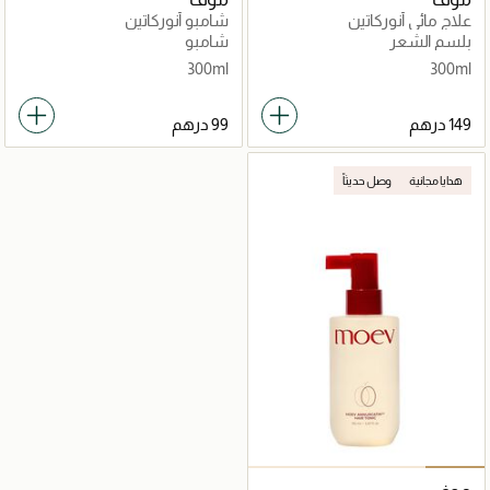
علاج مائي أنوركاتين
شامبو أنوركاتين
بلسم الشعر
شامبو
300ml
300ml
هدايا مجانية
وصل حديثاً