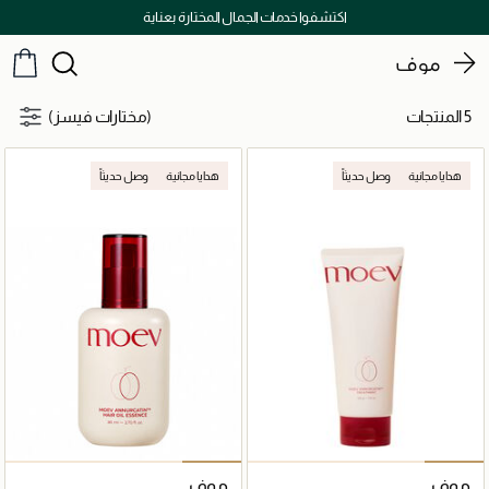
اكتشفوا خدمات الجمال المختارة بعناية
موف
5 المنتجات
(مختارات فيسز)
هدايا مجانية
وصل حديثاً
هدايا مجانية
وصل حديثاً
موف
موف