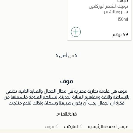
موف
تونيك الشعر أنوركاتين
سيروم الشعر
150ml
5
من
أصل
5
موف
موف هي علامة تجارية عصرية في مجال الجمال والعناية الذاتية، تحتفي
بالبساطة والثقة ومفاهيم العناية الحديثة. تستلهم العلامة فلسفتها من
فكرة أن الجمال يجب أن يكون طبيعيًا وسهلًا، ولذلك تقدم منتجات
مصممة لدعم الروتين اليومي وتعزيز لحظات الاسترخاء والاهتمام
قراءة المزيد
بالنفس. مع التركيز على جودة المكونات والتركيبات المدروسة، تطور
موف منتجات تجمع بين الفعالية والتجربة الحسية الراقية. ويتم تصميم
فيسز الصفحة الرئيسية
الماركات
موف
كل منتج بعناية ليمنح الشعور بالراحة والتوازن والتجدد، مما يساعد الأفراد
على الشعور بأفضل حالاتهم طوال اليوم. تتبنى العلامة نهجًا بسيطًا يركز