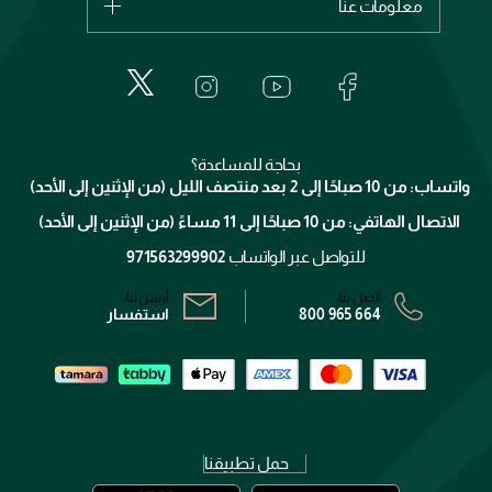
معلومات عنا
بربري
عطور
الطلبات
إيف سان لوران
حول وجوه
المكياج
الأسئلة الأكثر شيوعاً
لانكوم
خدمات المعارض
العناية بالبشرة
الدفع
جيفنشي
تواصل معنا
للإستحمام والجسم
شارك مع أصدقائك
ميك اب فور ايفر
منصّة شبكة الشركاء
العناية بالشعر
التوصيل
كلارنس
انضموا لفيسز
بحاجة للمساعدة؟
الإرجاع
واتساب: من 10 صباحًا إلى 2 بعد منتصف الليل (من الإثنين إلى الأحد)
برنامج الولاء ميوز
تتبع طلبك
الاتصال الهاتفي: من 10 صباحًا إلى 11 مساءً (من الإثنين إلى الأحد)
الشروط و الأحكام
محدد المتاجر
سياسة الخصوصية
للتواصل عبر الواتساب
971563299902
اتصل بنا:
أرسل لنا:
800 965 664
استفسار
حمل تطبيقنا