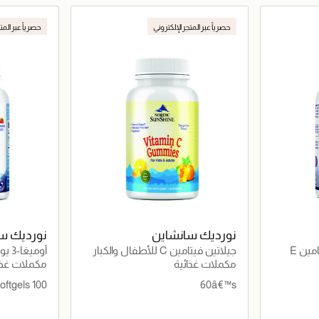
اصيل
جاري تحميل التفاصيل
حصرياً عبر المتجر الإلكتروني
حصرياً عبر المت
نورديك سانشاين
نورديك س
أوميغا-3 مركّز جدًا مع فيتامين E
جيلاتين فيتامين C للأطفال والكبار
أومي
ة
الدماغ والعي
مكملات غذائية
مكملات غذا
100 Chewable Softgels
60â€™s