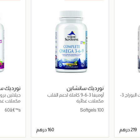
نورديك سانشاين
نورديك س
زيوت السمك، الكتان وزيت البوراچ 3-
أوميغا 3-6-9 كاملة لدعم القلب
جيلاتين برو
دعم الدماغ
والدماغ والمفاصل مع زيت بوراچ
مكملات غذائية
مكملات غذا
60â€™s
100 Softgels