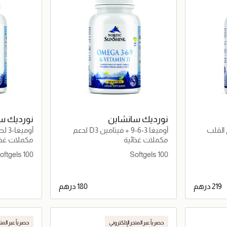
نورديك سانشاين
نورديك س
دعم القلب
أوميغا 3-6-9 + فيتامين D3 لدعم
أومي
القلب والمفاصل والبشرة
الجلوكوزامي
مكملات غذائية
مكملات غذا
والهرمونات، بنكهة الليمون
100 Softgels
100 Softgels
اصيل
جاري تحميل التفاصيل
حصرياً عبر المتجر الإلكتروني
حصرياً عبر المت