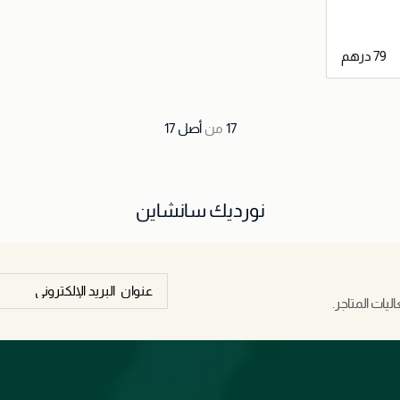
اصيل
17
من
أصل
17
نورديك سانشاين
يات المتاجر.