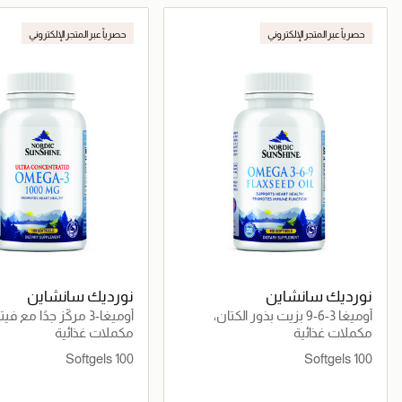
جاري تحميل التفاصيل
جاري تحميل التف
حصرياً عبر المتجر الإلكتروني
حصرياً عبر المتجر الإلكتروني
نورديك سانشاين
نورديك سانشاين
أوميغا 3-6-9 بزيت بذور الكتان،
تركيبة نباتية غنية بـALA مع فيتامين
لدعم القلب والدماغ والمناع
مكملات غذائية
مكملات غذائية
D وE
100 Softgels
100 Softgels