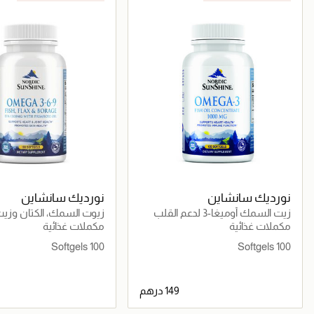
نورديك سانشاين
نورديك سانشاين
زيت السمك أوميغا-3 لدعم القلب
والمناعة والمفاصل والدماغ
6-9 مع زيت زهرة الربيع ل
مكملات غذائية
مكملات غذائية
والبشرة والقلب والمفاصل
100 Softgels
100 Softgels