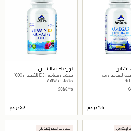
انشاين
نورديك سانشاين
غا-3 لصحة المفاصل مع
جيلاتين فيتامين D3 للأطفال 1000
ن والشوندرويتين
وحدة دولية
ئية
مكملات غذائية
60â€™s
جاري تحميل التفاصيل
جاري تحميل التفاصيل
جر الإلكتروني
حصرياً عبر المتجر الإلكتروني