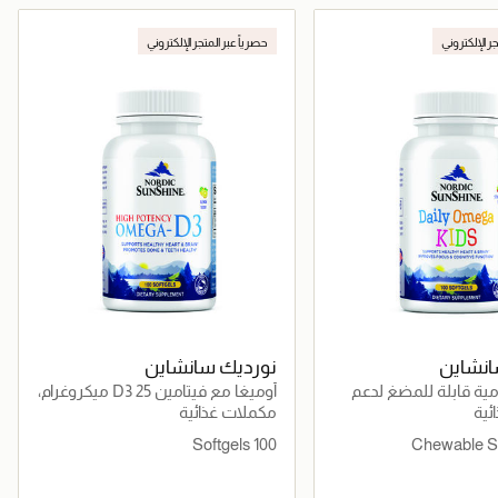
جاري تحميل التفاصيل
جاري تحميل التفاصيل
جر الإلكتروني
حصرياً عبر المتجر الإلكتروني
انشاين
نورديك سانشاين
غا-3 يومية قابلة للمضغ لدعم
أوميغا مع فيتامين D3 25 ميكروغرام،
ن والمناعة
تركيز عالي EPA + DHA
ئية
مكملات غذائية
100 Softgels