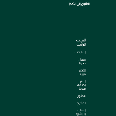
الاثنين إلى الأحد)
الفئات
الرائجة
الماركات
وصل
حديثاً
الأكثر
مبيعاً
اشترِ
بطاقة
هدية
عطور
المكياج
العناية
بالبشرة