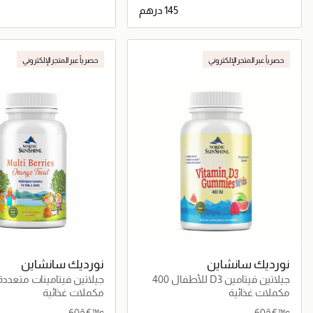
جاري تحميل التفاصيل
جاري تحميل التف
حصرياً عبر المتجر الإلكتروني
حصرياً عبر المتجر الإلكتروني
نورديك سانشاين
نورديك سانشاين
جيلاتين فيتامين D3 للأطفال 400
وحدة دولية
قطعة
مكملات غذائية
مكملات غذائية
60â€™s
60â€™s