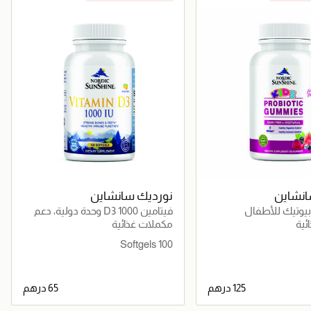
انشاين
نورديك سانشاين
بيوتيك للأطفال
فيتامين D3 1000 وحدة دولية، دعم
المناعة والعظام والمزاج وامتصاص
ئية
مكملات غذائية
الكالسيوم
100 Softgels