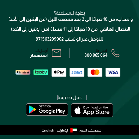
ميك اب فور ايفر
منصّة شبكة الشركاء
العناية بالشعر
التوصيل
كلارنس
انضموا لفيسز
بحاجة للمساعدة؟
الإرجاع
واتساب: من 10 صباحًا إلى 2 بعد منتصف الليل (من الإثنين إلى الأحد)
برنامج الولاء ميوز
تتبع طلبك
الاتصال الهاتفي: من 10 صباحًا إلى 11 مساءً (من الإثنين إلى الأحد)
الشروط و الأحكام
محدد المتاجر
سياسة الخصوصية
للتواصل عبر الواتساب
971563299902
اتصل بنا:
أرسل لنا:
800 965 664
استفسار
حمل تطبيقنا
تفضيلات اللغة:
الإمارات
English