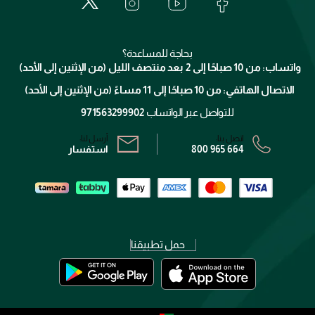
الدفع
جيفنشي
تواصل معنا
للإستحمام والجسم
شارك مع أصدقائك
ميك اب فور ايفر
منصّة شبكة الشركاء
العناية بالشعر
التوصيل
كلارنس
انضموا لفيسز
بحاجة للمساعدة؟
الإرجاع
واتساب: من 10 صباحًا إلى 2 بعد منتصف الليل (من الإثنين إلى الأحد)
برنامج الولاء ميوز
تتبع طلبك
الاتصال الهاتفي: من 10 صباحًا إلى 11 مساءً (من الإثنين إلى الأحد)
الشروط و الأحكام
محدد المتاجر
سياسة الخصوصية
للتواصل عبر الواتساب
971563299902
اتصل بنا:
أرسل لنا:
800 965 664
استفسار
حمل تطبيقنا