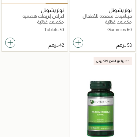
نوتريشونل
نوتريشونل
فيتامينات متعددة للأطفال،
أقراص إنزيمات هضمية
لدعم النمو والمناعة والطاقة
مكملات غذائية
مكملات غذائية
30 Tablets
60 Gummies
حصرياً عبر المتجر الإلكتروني