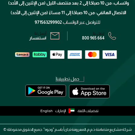
الإرجاع
واتساب: من 10 صباحًا إلى 2 بعد منتصف الليل (من الإثنين إلى الأحد)
برنامج الولاء ميوز
تتبع طلبك
الاتصال الهاتفي: من 10 صباحًا إلى 11 مساءً (من الإثنين إلى الأحد)
الشروط و الأحكام
محدد المتاجر
سياسة الخصوصية
للتواصل عبر الواتساب
971563299902
اتصل بنا:
أرسل لنا:
800 965 664
استفسار
حمل تطبيقنا
تفضيلات اللغة:
الإمارات
English
شركة مشاريع متضامنة ذ.م.م، المعروفة تجارياً باسم "وجوه". جميع الحقوق محفوظة ©