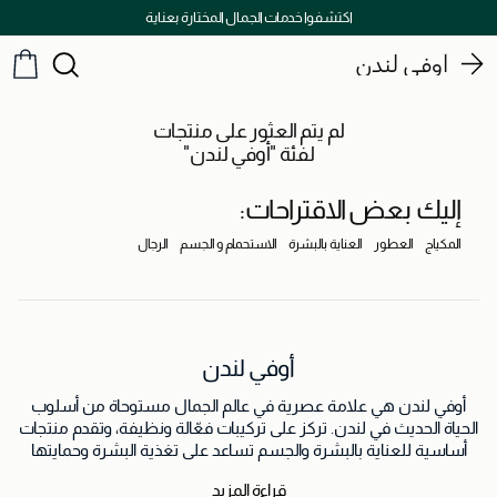
اكتشفوا خدمات الجمال المختارة بعناية
أوفي لندن
لم يتم العثور على منتجات
لفئة "أوفي لندن"
إليك بعض الاقتراحات:
المكياج
العطور
العناية بالبشرة
الاستحمام و الجسم
الرجال
أوفي لندن
أوفي لندن هي علامة عصرية في عالم الجمال مستوحاة من أسلوب
الحياة الحديث في لندن. تركز على تركيبات فعّالة ونظيفة، وتقدم منتجات
أساسية للعناية بالبشرة والجسم تساعد على تغذية البشرة وحمايتها
وتعزيز جمالها الطبيعي للاستخدام اليومي.
قراءة المزيد