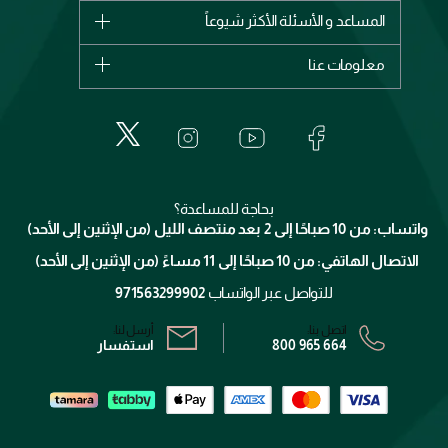
شانيل
المساعد و الأسئلة الأكثر شيوعاً
الأكثر مبيعاً
ديور
اشترِ بطاقة هدية
حسابك
معلومات عنا
بربري
عطور
الطلبات
إيف سان لوران
حول وجوه
المكياج
الأسئلة الأكثر شيوعاً
لانكوم
خدمات المعارض
العناية بالبشرة
الدفع
جيفنشي
تواصل معنا
للإستحمام والجسم
شارك مع أصدقائك
ميك اب فور ايفر
منصّة شبكة الشركاء
العناية بالشعر
التوصيل
كلارنس
انضموا لفيسز
بحاجة للمساعدة؟
الإرجاع
واتساب: من 10 صباحًا إلى 2 بعد منتصف الليل (من الإثنين إلى الأحد)
برنامج الولاء ميوز
تتبع طلبك
الاتصال الهاتفي: من 10 صباحًا إلى 11 مساءً (من الإثنين إلى الأحد)
الشروط و الأحكام
محدد المتاجر
سياسة الخصوصية
للتواصل عبر الواتساب
971563299902
اتصل بنا:
أرسل لنا:
800 965 664
استفسار