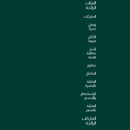
الفئات
الرائجة
الماركات
وصل
حديثاً
الأكثر
مبيعاً
اشترِ
بطاقة
هدية
عطور
المكياج
العناية
بالبشرة
للإستحمام
والجسم
العناية
بالشعر
الماركات
الرائجة