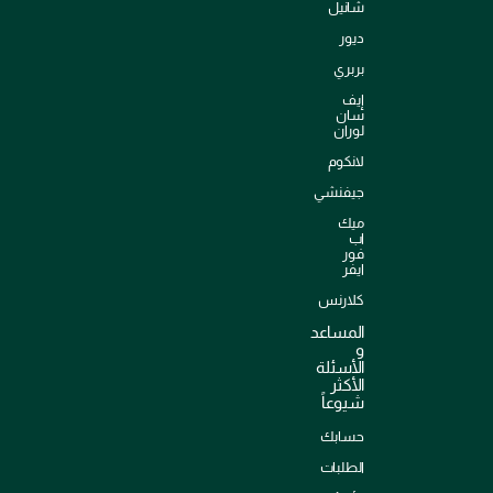
شانيل
ديور
بربري
إيف
سان
لوران
لانكوم
جيفنشي
ميك
اب
فور
ايفر
كلارنس
المساعد
و
الأسئلة
الأكثر
شيوعاً
حسابك
الطلبات