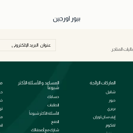
بيور اورجين
يات المتاجر.
الماركات الرائجة
المساعد و الأسئلة الأكثر
مع
شيوعاً
شانيل
حو
حسابك
ديور
خد
الطلبات
بربري
تو
الأسئلة الأكثر شيوعاً
إيف سان لوران
من
الدفع
لانكوم
ان
شارك مع أصدقائك