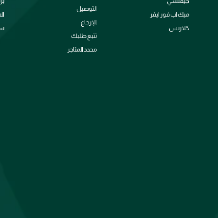
جيفنشي
بر
التوصيل
ميك اب فور ايفر
ال
الإرجاع
كلارنس
سي
تتبع طلبك
محدد المتاجر