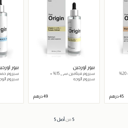
بيور اورجين
بيور اورجي
سيروم فيتامين سي 15% +
مستخلص الطماطم
ب5
سيروم الوجه
سيروم الوج
اصيل
جاري تحميل التفاصيل
5
من
أصل
5