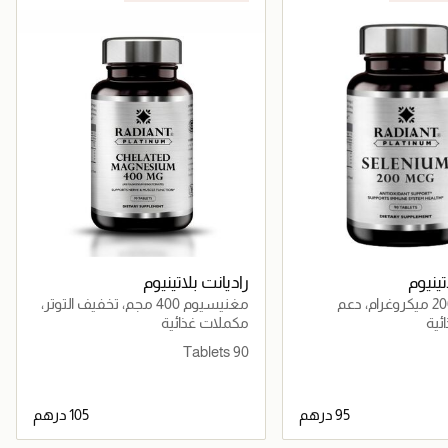
تينيوم
راديانت بلاتينيوم
سيلينيوم 200 ميكروغرام، دعم
مغنيسيوم 400 مجم، تخفيف التوتر،
كسدة ووظائف الغدة
النوم، استشفاء العضلات ودعم
ئية
مكملات غذائية
ناعة
الأعصاب
90 Tablets