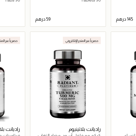
اصيل
جاري تحميل التفاصيل
حصرياً عبر المتجر الإلكتروني
حصرياً عبر المت
راديانت بلاتينيوم
راديانت بلا
لنساء
كركم مع فلفل أسود، مضاد التهاب
فيتامينات م