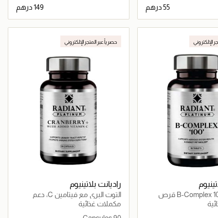
جاري تحميل التفاصيل
جاري تحميل التفاصيل
جر الإلكتروني
حصرياً عبر المتجر الإلكتروني
تينيوم
راديانت بلاتينيوم
التوت البري مع فيتامين C، دعم
المسالك البولية والمناعة
ئية
مكملات غذائية
90 Capsules