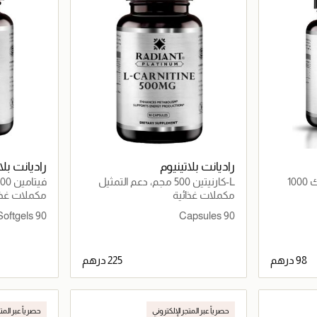
راديانت بلاتينيوم
راديانت بلا
أوميغا-3 تركيز زيت السمك 1000
L-كارنيتين 500 مجم، دعم التمثيل
فيتامين D3 4000 وحدة دولية
الغذائي للطاقة وإدارة الوزن
مكملات غذائية
مكملات غذا
90 Softgels
90 Capsules
اصيل
جاري تحميل التفاصيل
حصرياً عبر المتجر الإلكتروني
حصرياً عبر المت