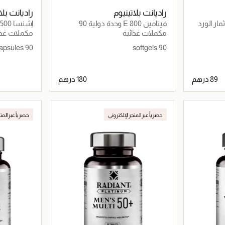
راديانت بلاتينيوم
راديانت بلا
م مع ثمار الورد
فيتامين E 800 وحدة دولية 90
إ
كبسولة لينة
تخفيف نزلات 
مكملات غذائية
مكملات غذا
90 Veg Capsules
90 softgels
اصيل
جاري تحميل التفاصيل
حصرياً عبر المتجر الإلكتروني
حصرياً عبر المت