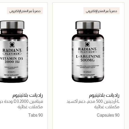
جاري تحميل التفاصيل
جاري تحميل التف
حصرياً عبر المتجر الإلكتروني
حصرياً عبر المتجر الإلكتروني
راديانت بلاتينيوم
راديانت بلاتينيوم
L-أرجينين 500 مجم، دعم أكسيد
فيتامين D3 2000 وحدة دولية
النيتريك، صحة القلب، استشفاء
مكملات غذائية
مكملات غذائية
العضلات
90 Tabs
90 Capsules