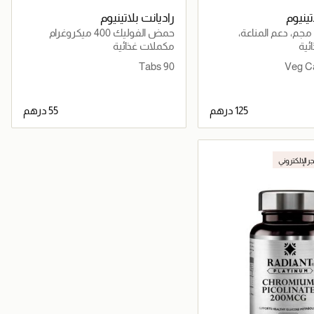
تينيوم
راديانت بلاتينيوم
شنسا 500 مجم، دعم المناعة،
حمض الفوليك 400 ميكروغرام
البرد والإنفلونزا
ئية
مكملات غذائية
90 Tabs
جاري تحميل التفاصيل
جاري تحميل التفاصيل
جر الإلكتروني