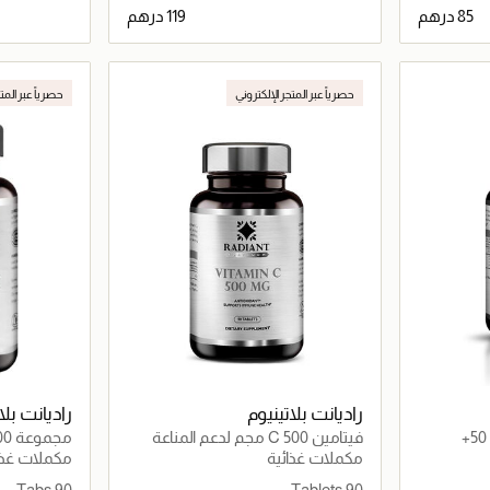
اصيل
جاري تحميل التفاصيل
حصرياً عبر المتجر الإلكتروني
حصرياً عبر المت
راديانت بلاتينيوم
راديانت بلا
فيتامين C 500 مجم لدعم المناعة
مجموعة B-Complex 100 قرص
وامتصاص الحديد ومضاد الأكسدة
مكملات غذائية
مكملات غذا
للبشرة والمفاصل
90 Tabs
90 Tablets