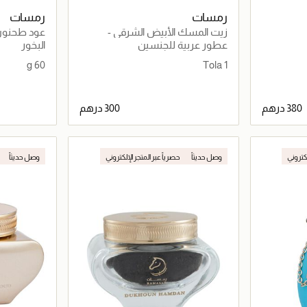
رمسات
رمسات
زيت المسك الأبيض الشرقي -
عود طحنون 
مسك وحجر الكريستال والتوبيروز (1
(60 غرام)
عطور عربية للجنسين
البخور
تولة)
60 g
1 Tola
اصيل
جاري تحميل التفاصيل
لكتروني
وصل حديثاً
حصرياً عبر المتجر الإلكتروني
وصل حديثاً