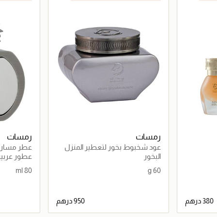
رمسات
رمسات
عود شخبوط بخور لتعطير المنزل
عطر مسار
(60 غرام)
البخور
عطور عربية 
80 ml
60 g