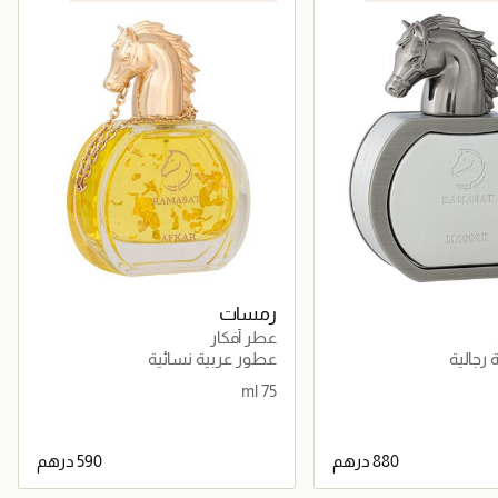
رمسات
عطر أفكار
رجالية
عطور عربية نسائية
75 ml