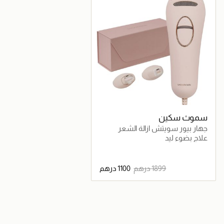
سموث سكين
جهار بيور سويتش ازالة الشعر
بتقنية IPL
علاج بضوء ليد
جاري تحميل التفاصيل