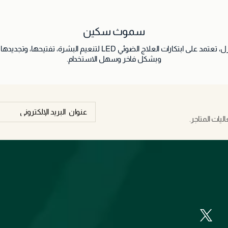
سموث سكين
سموث سكين علامة احترافية للعناية بالبشرة في المنزل، تعتمد على ابتكار
وبشكل فاخر وسهل الاستخدام.
يات المتاجر.