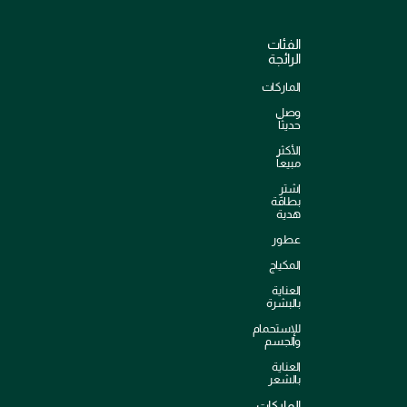
الفئات
الرائجة
الماركات
وصل
حديثاً
الأكثر
مبيعاً
اشترِ
بطاقة
هدية
عطور
المكياج
العناية
بالبشرة
للإستحمام
والجسم
العناية
بالشعر
الماركات