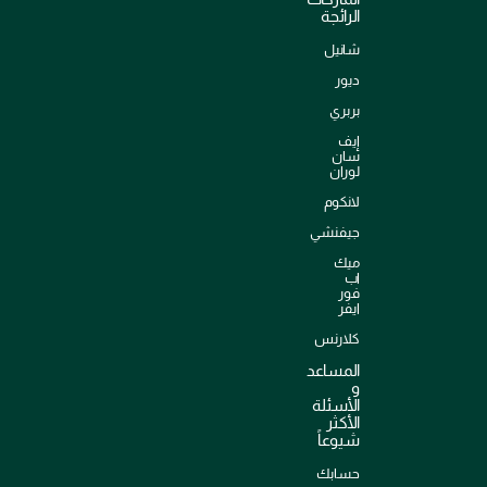
الرائجة
شانيل
ديور
بربري
إيف
سان
لوران
لانكوم
جيفنشي
ميك
اب
فور
ايفر
كلارنس
المساعد
و
الأسئلة
الأكثر
شيوعاً
حسابك