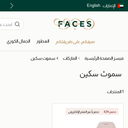
English
الإمارات
توصيل سريع على جميع الطلبات ما فوق 299 درهم
العطور
الجمال الكوري
ا
صيفكم، على طريقتكم
فيسز الصفحة الرئيسية
الماركات
سموث سكين
سموث سكين
1 المنتجات
42% خصم
حصرياً عبر المتجر الإلكتروني