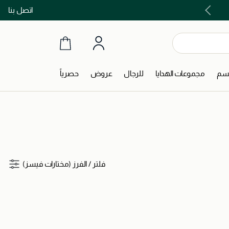
اتصل بنا
اشتري الآن و ادفع لاحقاً مع تابي و تمارا!
جسم
مجموعات الهدايا
للرجال
عروض
حصرياً
فلتر
/
الفرز (مختارات فيسز)