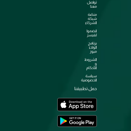
تواصل
معنا
منصّة
شبكة
الشركاء
انضموا
لفيسز
برنامج
الولاء
ميوز
الشروط
و
الأحكام
سياسة
الخصوصية
حمل تطبيقنا