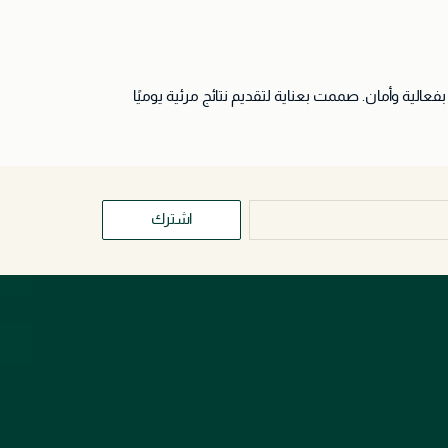
ات العلاج الضوئي LED لتنعيم البشرة، تفتيحها، وتجديدها بفعالية وأمان. صممت بعناية لتقديم نتائج مرئية يوميًا
اشترك