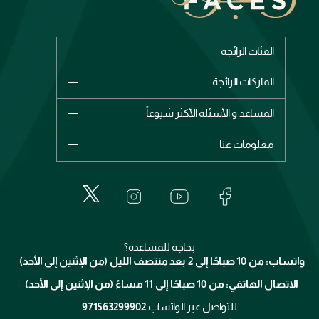
الفئات الرائجة
الماركات
الماركات الرائجة
وصل حديثاً
شانيل
المساعد و الأسئلة الأكثر شيوعاً
الأكثر مبيعاً
ديور
اشترِ بطاقة هدية
حسابك
معلومات عنا
بربري
عطور
الطلبات
إيف سان لوران
حول وجوه
المكياج
الأسئلة الأكثر شيوعاً
لانكوم
خدمات المعارض
العناية بالبشرة
الدفع
جيفنشي
تواصل معنا
للإستحمام والجسم
شارك مع أصدقائك
ميك اب فور ايفر
منصّة شبكة الشركاء
العناية بالشعر
التوصيل
كلارنس
انضموا لفيسز
بحاجة للمساعدة؟
الإرجاع
واتساب: من 10 صباحًا إلى 2 بعد منتصف الليل (من الإثنين إلى الأحد)
برنامج الولاء ميوز
تتبع طلبك
الاتصال الهاتفي: من 10 صباحًا إلى 11 مساءً (من الإثنين إلى الأحد)
الشروط و الأحكام
محدد المتاجر
سياسة الخصوصية
للتواصل عبر الواتساب
971563299902