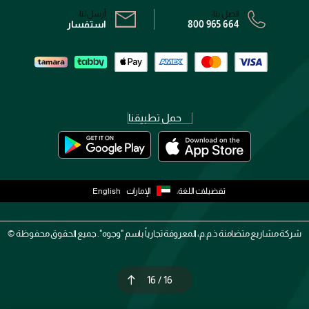
اتصل بنا:
أرسل لنا:
800 965 664
استفسار
حمل تطبيقنا
تفضيلات اللغة:
الإمارات
English
شركة مشاريع متضامنة ذ.م.م، المعروفة تجارياً باسم "وجوه". جميع الحقوق محفوظة ©
16 / 16