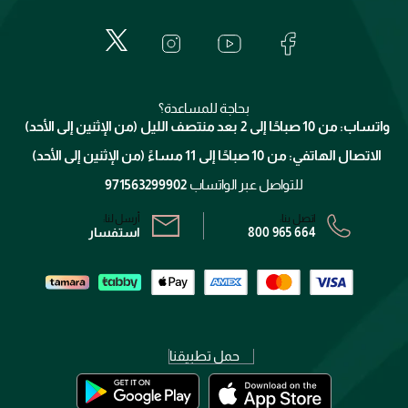
إيف سان لوران
حول وجوه
المكياج
الأسئلة الأكثر شيوعاً
لانكوم
خدمات المعارض
العناية بالبشرة
الدفع
جيفنشي
تواصل معنا
للإستحمام والجسم
شارك مع أصدقائك
ميك اب فور ايفر
منصّة شبكة الشركاء
العناية بالشعر
التوصيل
كلارنس
انضموا لفيسز
بحاجة للمساعدة؟
الإرجاع
واتساب: من 10 صباحًا إلى 2 بعد منتصف الليل (من الإثنين إلى الأحد)
برنامج الولاء ميوز
تتبع طلبك
الاتصال الهاتفي: من 10 صباحًا إلى 11 مساءً (من الإثنين إلى الأحد)
الشروط و الأحكام
محدد المتاجر
سياسة الخصوصية
للتواصل عبر الواتساب
971563299902
اتصل بنا:
أرسل لنا:
800 965 664
استفسار
حمل تطبيقنا