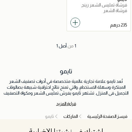
فرشاة تمليس الشعر رينج
فرشاة الشعر
1
من
أصل
1
تايمو
تُعد تايمو علامة تجارية عالمية متخصصة في أدوات تصفيف الشعر
المبتكرة وسهلة الاستخدام، والتي تمنح نتائج احترافية شبيهة بصالونات
التجميل في المنزل. تشتهر تايمو بفرش تمليس الشعر ومكواة التصفيف
وأدوات العناية بالشعر التي تعتمد على تقنيات تسخين متطورة وتصاميم
قراءة المزيد
عصرية وسهلة الاستخدام. تساعد منتجاتها على الحصول على شعر ناعم،
خالٍ من الهيشان، وبتصفيف يدوم لفترة طويلة بسرعة وأمان. تُعتبر
فيسز الصفحة الرئيسية
الماركات
تايمو
تايمو خيارًا موثوقًا عالميًا لمن يبحث عن أداء احترافي وتجربة تصفيف شعر
مريحة وفعالة.
اشترك في نشرتنا الإخبارية