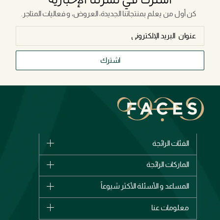
كن أول من يعلم بمنتجاتنا الجديدة، العروض، و فعاليات المتاجر.
اشترك
الفئات الرائجة
الماركات
الماركات الرائجة
وصل حديثاً
شانيل
المساعد و الأسئلة الأكثر شيوعاً
الأكثر مبيعاً
ديور
اشترِ بطاقة هدية
حسابك
معلومات عنا
بربري
عطور
الطلبات