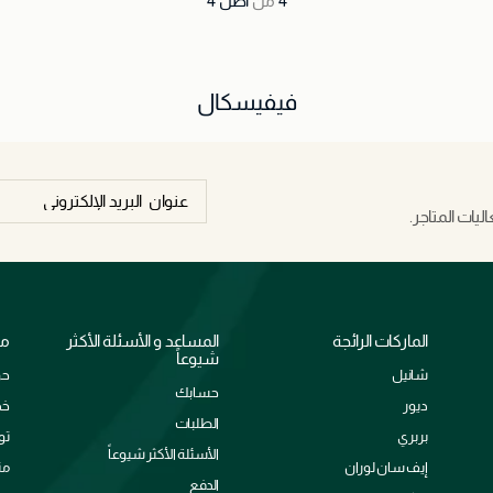
4
من
أصل
4
فيفيسكال
يات المتاجر.
الماركات الرائجة
المساعد و الأسئلة الأكثر
مع
شيوعاً
شانيل
حو
حسابك
ديور
خد
الطلبات
بربري
تو
الأسئلة الأكثر شيوعاً
إيف سان لوران
من
الدفع