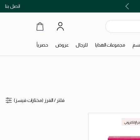
اتصل بنا
اشتري الآن و ادفع لاحقاً مع تابي و تمارا!
جسم
مجموعات الهدايا
للرجال
عروض
حصرياً
فلتر
/
الفرز (مختارات فيسز)
جر الإلكتروني