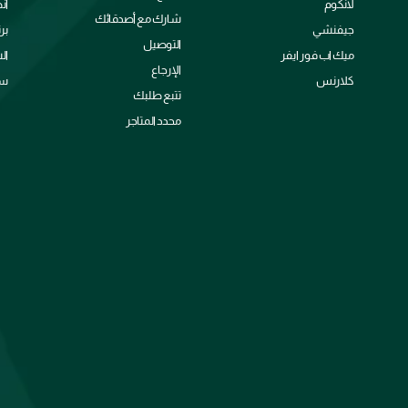
لانكوم
ان
شارك مع أصدقائك
جيفنشي
بر
التوصيل
ميك اب فور ايفر
ال
الإرجاع
كلارنس
سي
تتبع طلبك
محدد المتاجر