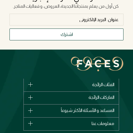
كن أول من يعلم بمنتجاتنا الجديدة، العروض، و فعاليات المتاجر.
اشترك
الفئات الرائجة
الماركات
الماركات الرائجة
وصل حديثاً
شانيل
المساعد و الأسئلة الأكثر شيوعاً
الأكثر مبيعاً
ديور
اشترِ بطاقة هدية
حسابك
معلومات عنا
بربري
عطور
الطلبات
إيف سان لوران
حول وجوه