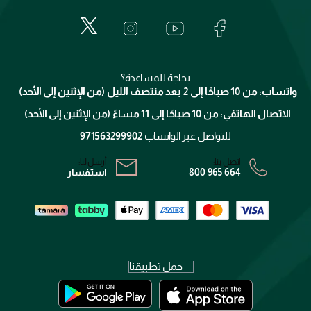
المكياج
الأسئلة الأكثر شيوعاً
لانكوم
خدمات المعارض
العناية بالبشرة
الدفع
جيفنشي
تواصل معنا
للإستحمام والجسم
شارك مع أصدقائك
ميك اب فور ايفر
منصّة شبكة الشركاء
العناية بالشعر
التوصيل
كلارنس
انضموا لفيسز
بحاجة للمساعدة؟
الإرجاع
واتساب: من 10 صباحًا إلى 2 بعد منتصف الليل (من الإثنين إلى الأحد)
برنامج الولاء ميوز
تتبع طلبك
الاتصال الهاتفي: من 10 صباحًا إلى 11 مساءً (من الإثنين إلى الأحد)
الشروط و الأحكام
محدد المتاجر
سياسة الخصوصية
للتواصل عبر الواتساب
971563299902
اتصل بنا:
أرسل لنا:
800 965 664
استفسار
حمل تطبيقنا