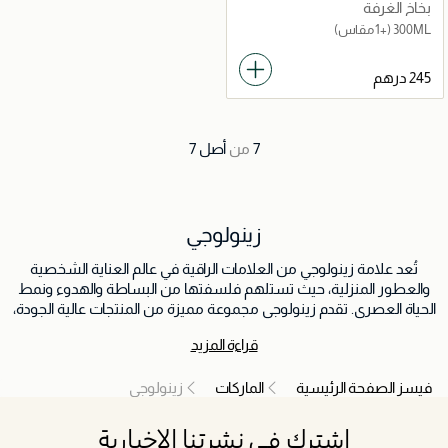
بخاخ الغرفة
300ML
(+1 مقاس)
7
من
أصل
7
زينولوجي
تُعد علامة زينولوجي من العلامات الراقية في عالم العناية الشخصية
والعطور المنزلية، حيث تستلهم فلسفتها من البساطة والهدوء ونمط
الحياة العصري. تقدم زينولوجي مجموعة مميزة من المنتجات عالية الجودة،
مثل معطرات الغرف والدفيوزر ومنتجات العناية بالجسم، بروائح أنيقة
قراءة المزيد
تمنح إحساسًا بالراحة والاسترخاء. تم تصميم كل منتج ليضفي لمسة من
التوازن والنقاء على الحياة اليومية. تُعتبر زينولوجي الخيار المثالي لمن
فيسز الصفحة الرئيسية
الماركات
زينولوجي
يبحثون عن عطور راقية تدوم طويلاً وتضفي أجواءً من الهدوء والتناغم
في أي مكان.
اشترك في نشرتنا الإخبارية