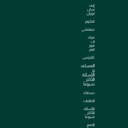
إيف
سان
لوران
لانكوم
جيفنشي
ميك
اب
فور
ايفر
كلارنس
المساعد
و
الأسئلة
الأكثر
شيوعاً
حسابك
الطلبات
الأسئلة
الأكثر
شيوعاً
الدفع