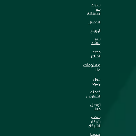
شارك
مع
أصدقائك
التوصيل
الإرجاع
تتبع
طلبك
محدد
المتاجر
معلومات
عنا
حول
وجوه
خدمات
المعارض
تواصل
معنا
منصّة
شبكة
الشركاء
انضموا