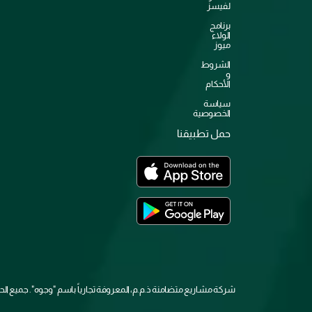
لفيسز
برنامج
الولاء
ميوز
الشروط
و
الأحكام
سياسة
الخصوصية
حمل تطبيقنا
شركة مشاريع متضامنة ذ.م.م، المعروفة تجارياً باسم "وجوه". جميع 