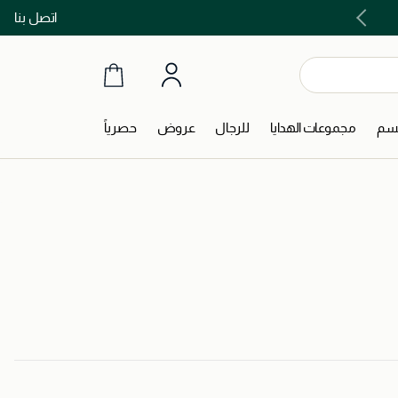
اتصل بنا
اشتري الآن و ادفع لاحقاً مع تابي و تمارا!
جسم
مجموعات الهدايا
للرجال
عروض
حصرياً