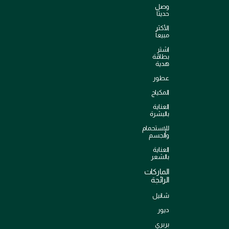
وصل
حديثاً
الأكثر
مبيعاً
اشترِ
بطاقة
هدية
عطور
المكياج
العناية
بالبشرة
للإستحمام
والجسم
العناية
بالشعر
الماركات
الرائجة
شانيل
ديور
بربري