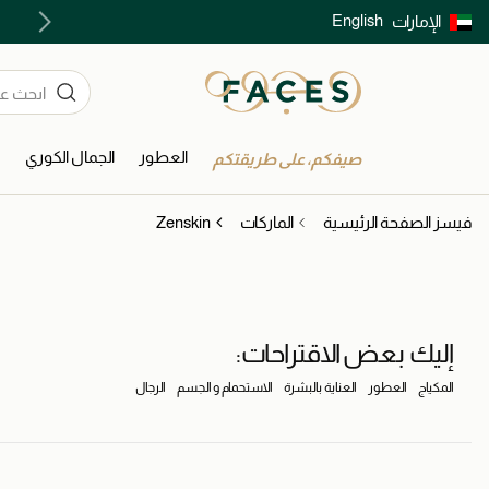
English
الإمارات
توصيل سريع على جميع الطلبات ما فوق 299 درهم
العطور
الجمال الكوري
ا
صيفكم، على طريقتكم
فيسز الصفحة الرئيسية
الماركات
Zenskin
إليك بعض الاقتراحات:
المكياج
العطور
العناية بالبشرة
الاستحمام و الجسم
الرجال