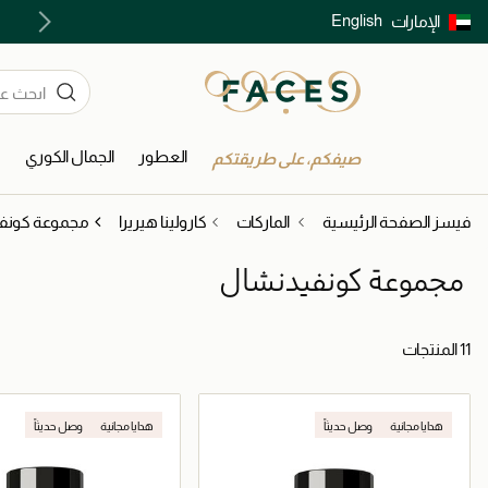
English
الإمارات
توصيل سريع على جميع الطلبات ما فوق 299 درهم
العطور
الجمال الكوري
ا
صيفكم، على طريقتكم
فيسز الصفحة الرئيسية
الماركات
كارولينا هيريرا
مجموعة كونف
مجموعة كونفيدنشال
11 المنتجات
هدايا مجانية
وصل حديثاً
هدايا مجانية
وصل حديثاً