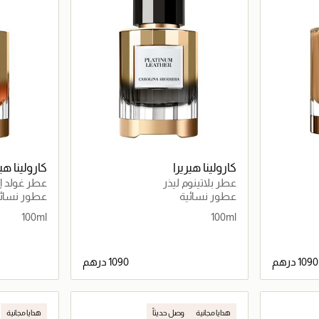
كارولينا هيريرا
كارولينا هير
عطر بلاتينوم ليذر
عطر غولد 
عطور نسائية
عطور نسائي
100ml
100ml
اصيل
جاري تحميل التفاصيل
هدايا مجانية
وصل حديثاً
هدايا مجانية