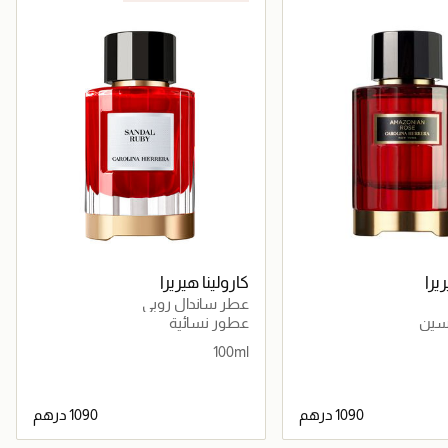
يرا
كارولينا هيريرا
عطر ساندال روبي
سين
عطور نسائية
100ml