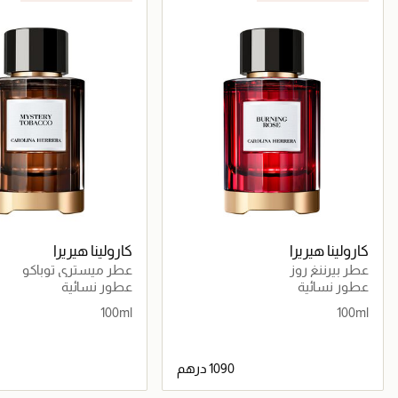
كارولينا هيريرا
كارولينا هيريرا
عطر بيرننغ روز
عطر ميستري توباكو
عطور نسائية
عطور نسائية
100ml
100ml