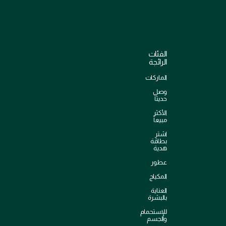
الفئات
الرائجة
الماركات
وصل
حديثاً
الأكثر
مبيعاً
اشترِ
بطاقة
هدية
عطور
المكياج
العناية
بالبشرة
للإستحمام
والجسم