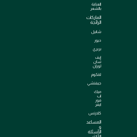
العناية
بالشعر
الماركات
الرائجة
شانيل
ديور
بربري
إيف
سان
لوران
لانكوم
جيفنشي
ميك
اب
فور
ايفر
كلارنس
المساعد
و
الأسئلة
الأكثر