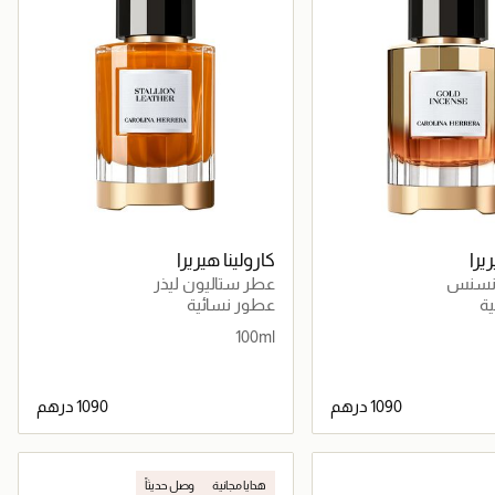
يرا
كارولينا هيريرا
إنسنس
عطر ستاليون ليذر
ة
عطور نسائية
100ml
جاري تحميل التفاصيل
جاري تحميل التفاصيل
هدايا مجانية
وصل حديثاً