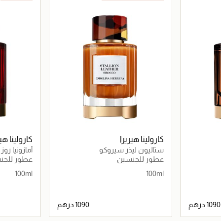
كارولينا هيريرا
كارولينا هير
ستاليون ليذر سيروكو
أمازونيا روز
عطور للجنسين
عطور للجن
100ml
100ml