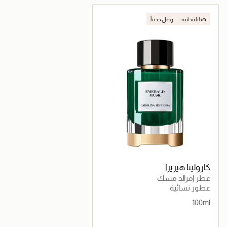
جاري تحميل التفاصيل
جاري تحميل التف
هدايا مجانية
وصل حديثاً
كارولينا هيريرا
عطر إمرالد مسك
عطور نسائية
100ml