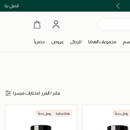
اتصل بنا
اشتري الآن و ادفع لاحقاً مع تابي و تمارا!
جسم
مجموعات الهدايا
للرجال
عروض
حصرياً
فلتر
/
الفرز (مختارات فيسز)
وصل حديثاً
هدايا مجانية
وصل حديثاً