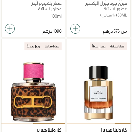
ڤيري جود جيرل إليكسير
عطر بلاتينوم ليذر
عطور نسائية
عطور نسائية
80ML
(+1 مقاس)
100ml
من
هدايا مجانية
وصل حديثاً
هدايا مجانية
وصل حديثاً
كارولينا هيريرا
كارولينا هيريرا