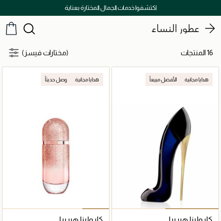
اكتشفوا خدمات الجمال المختارة بعناية
عطور النساء
16 المنتجات
(مختارات فيسز)
هدايا مجانية
الأفضل مبيعاً
هدايا مجانية
وصل حديثاً
كارولينا هيريرا
كارولينا هيريرا