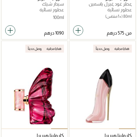
عطر غود غيرل ياسمين
سيدار شيك
أبسولوت أو دي بارفيوم
عطور نسائية
عطور نسائية
80ml
(+1 مقاس)
100ml
من
هدايا مجانية
وصل حديثاً
هدايا مجانية
وصل حديثاً
كارولينا هيريرا
كارولينا هيريرا