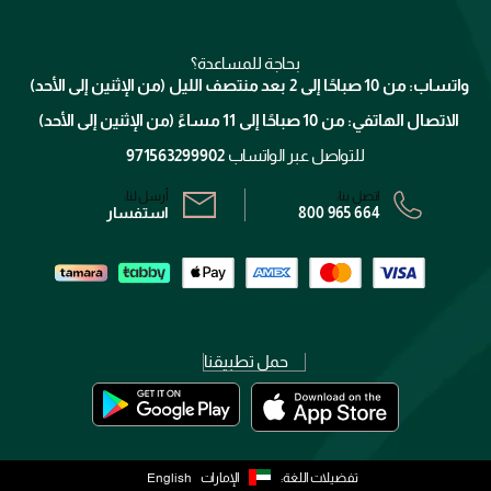
تواصل معنا
للإستحمام والجسم
شارك مع أصدقائك
ميك اب فور ايفر
منصّة شبكة الشركاء
العناية بالشعر
التوصيل
كلارنس
انضموا لفيسز
بحاجة للمساعدة؟
الإرجاع
واتساب: من 10 صباحًا إلى 2 بعد منتصف الليل (من الإثنين إلى الأحد)
برنامج الولاء ميوز
تتبع طلبك
الاتصال الهاتفي: من 10 صباحًا إلى 11 مساءً (من الإثنين إلى الأحد)
الشروط و الأحكام
محدد المتاجر
سياسة الخصوصية
للتواصل عبر الواتساب
971563299902
اتصل بنا:
أرسل لنا:
800 965 664
استفسار
حمل تطبيقنا
تفضيلات اللغة:
الإمارات
English