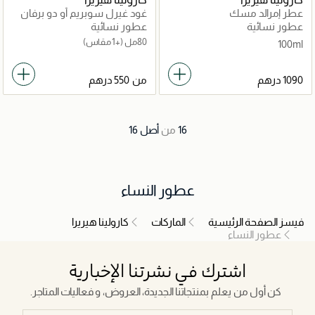
عطر إمرالد مسك
غود غيرل سوبريم أو دو برفان
عطور نسائية
عطور نسائية
80مل
(+1 مقاس)
100ml
من
16
من
أصل
16
عطور النساء
فيسز الصفحة الرئيسية
الماركات
كارولينا هيريرا
عطور النساء
اشترك في نشرتنا الإخبارية
كن أول من يعلم بمنتجاتنا الجديدة، العروض، و فعاليات المتاجر.