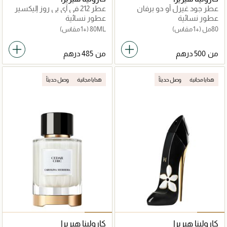
عطر جود غيرل أو دو برفان
عطر 212 في آي بي روز إليكسير
عطور نسائية
عطور نسائية
80مل
(+1 مقاس)
80ML
(+1 مقاس)
من
من
هدايا مجانية
وصل حديثاً
هدايا مجانية
وصل حديثاً
كارولينا هيريرا
كارولينا هيريرا