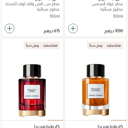
عطر غولد إنسنس
عطر سي اتش وايلد لوف للنساء
إصدار محدود
عطور نسائية
عطور نسائية
100ml
100ml
هدايا مجانية
وصل حديثاً
هدايا مجانية
وصل حديثاً
كارولينا هيريرا
كارولينا هيريرا