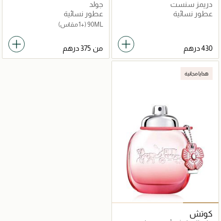
دريمز سنست
جولد
عطور نسائية
عطور نسائية
90ML
(+1 مقاس)
من
هدايا مجانية
كوتش