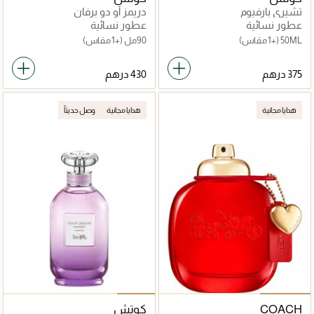
تشيري بارفيوم
دريمز أو دو برفان
عطور نسائية
عطور نسائية
50ML
(+1 مقاس)
90مل
(+1 مقاس)
هدايا مجانية
هدايا مجانية
وصل حديثاً
COACH
كوتش