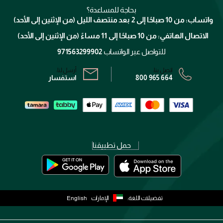
التوصيل
كلارنس
انضموا لفيسز
بحاجة للمساعدة؟
الإرجاع
واتساب: من 10 صباحًا إلى 2 بعد منتصف الليل (من الإثنين إلى الأحد)
برنامج الولاء ميوز
تتبع طلبك
الاتصال الهاتفي: من 10 صباحًا إلى 11 مساءً (من الإثنين إلى الأحد)
الشروط و الأحكام
محدد المتاجر
سياسة الخصوصية
للتواصل عبر الواتساب
971563299902
اتصل بنا:
أرسل لنا:
800 965 664
استفسار
حمل تطبيقنا
تفضيلات اللغة:
الإمارات
English