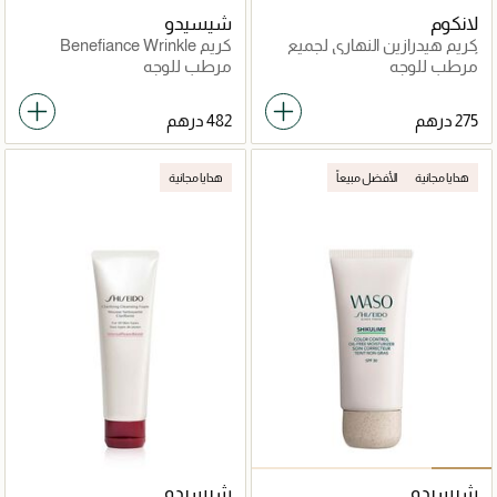
لانكوم
شيسيدو
كريم هيدرازين النهاري لجميع
كريم Benefiance Wrinkle
أنواع البشرة
Smoothing Cream
مرطب للوجه
مرطب للوجه
هدايا مجانية
الأفضل مبيعاً
هدايا مجانية
شيسيدو
شيسيدو