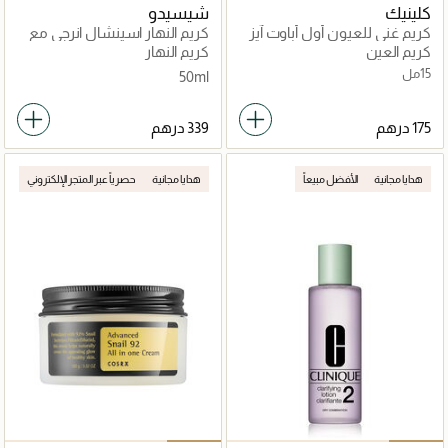
كلينيك
شيسيدو
كريم غني للعيون أول أباوت آيز
كريم النهار اسينشال انرجي مع
ريتش
عامل حماية 20 50مل
كريم العين
كريم النهار
15مل
50ml
هدايا مجانية
الأفضل مبيعاً
هدايا مجانية
حصرياً عبر المتجر الإلكتروني