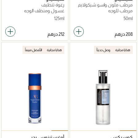
مرطب ملون واسو شيكولايم
رغوة تنظيف
خالٍ من الزيوت مع حماية 30
مرطب للوجه
غسول ومنظف الوجه
50مل
125ml
50ml
هدايا مجانية
وصل حديثاً
هدايا مجانية
الأفضل مبيعاً
كوسركس
أوغستينوس بدر