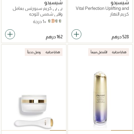
شيسيدو
شيسيدو
Vital Perfection Uplifting and
بي بي كريم سبورتس بعامل
Firming Day Emulsion
حماية SPF50+
كريم النهار
واقي شمس للوجه
+1 درجة
Medium Dark
Medium
Light
Dark
هدايا مجانية
الأفضل مبيعاً
هدايا مجانية
وصل حديثاً