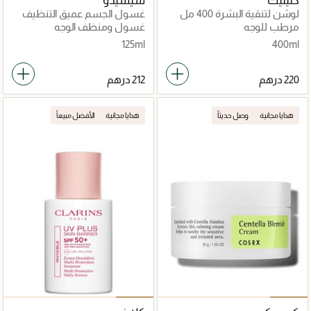
كلينيك
شيسيدو
لوشن لتنقية البشرة 400 مل
غسول الجسم عميق التنظيف
من شيسيدو
مرطب للوجه
غسول ومنظف الوجه
125ml
400ml
هدايا مجانية
وصل حديثاً
هدايا مجانية
الأفضل مبيعاً