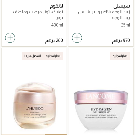
سيسلي
لانكوم
زيت الوجه بلاك روز بريشيس
تونيك- تونر مرطب وملطف
للبشرة
زيت الوجه
تونر
400ml
25ml
هدايا مجانية
هدايا مجانية
الأفضل مبيعاً