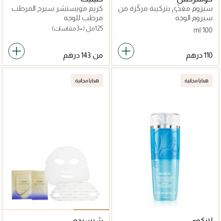
سيروم مغذّي بتركيبة مركّزة من
كريم مويستشر سيرج المرطب
خلاصة الحلزون 96
يدوم حتى 100 ساعة
سيروم الوجه
مرطب للوجه
125مل
(+3 مقاسات)
100 ml
من
هدايا مجانية
هدايا مجانية
لانكوم
شيسيدو