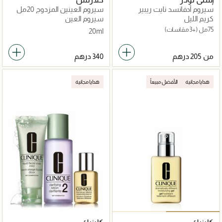
سيروم أدفانسد نايت ريبير
سيروم العينين المزدوج 20مل
سينكرونايزد مالتي ريكفري
كريم الليل
سيروم العين
كومبلكس
75مل
(+3 مقاسات)
20ml
من
هدايا مجانية
الأفضل مبيعاً
هدايا مجانية