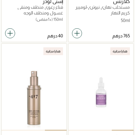
كلارنس
إستي لودر
مستحلب نهاري نيوتري-لوميير
قناع رغوي منظف ومنقي
50 مل
بيرفكتلي كلين متعدد الفوائد
كريم النهار
غسول ومنظف الوجه
150ml
(+1 مقاس)
50ml
هدايا مجانية
هدايا مجانية