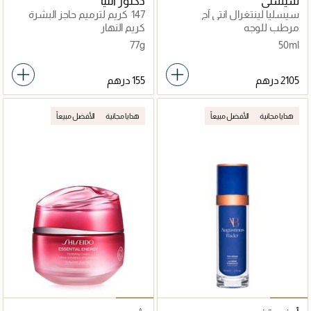
سيسلي
دكتور آلتيا
سيسليا لينتغرال انتي آج
147 كريم لترميم حاجز البشرة
مرطب للوجه
كريم النهار
77g
50ml
هدايا مجانية
الأفضل مبيعاً
هدايا مجانية
الأفضل مبيعاً