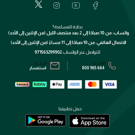
خدمات المعارض
العناية بالبشرة
الدفع
جيفنشي
تواصل معنا
للإستحمام والجسم
شارك مع أصدقائك
ميك اب فور ايفر
منصّة شبكة الشركاء
العناية بالشعر
التوصيل
كلارنس
انضموا لفيسز
بحاجة للمساعدة؟
الإرجاع
واتساب: من 10 صباحًا إلى 2 بعد منتصف الليل (من الإثنين إلى الأحد)
برنامج الولاء ميوز
تتبع طلبك
الاتصال الهاتفي: من 10 صباحًا إلى 11 مساءً (من الإثنين إلى الأحد)
الشروط و الأحكام
محدد المتاجر
سياسة الخصوصية
للتواصل عبر الواتساب
971563299902
اتصل بنا:
أرسل لنا:
800 965 664
استفسار
حمل تطبيقنا