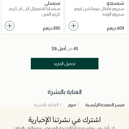
شيسيدو
سيسلي
سيروم ڤايتال بيرفكشن لرفع
سيسليا لانتيغرال أنتي-آج كريم
وشد البشرة 40مل
كونتور العين و الشفاه
سيروم الوجه
كريم العين
48
من
أصل
126
تحميل المزيد
العناية بالبشرة
فيسز الصفحة الرئيسية
ميوز
العناية بالبشرة
اشترك في نشرتنا الإخبارية
كن أول من يعلم بمنتجاتنا الجديدة، العروض، و فعاليات المتاجر.