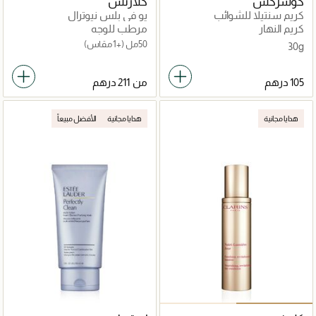
كوسركس
كلارنس
كريم سنتيلا للشوائب
يو في بلس نيوترال
كريم النهار
مرطب للوجه
50مل
(+1 مقاس)
30g
من
هدايا مجانية
هدايا مجانية
الأفضل مبيعاً