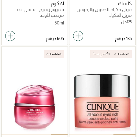
كلينيك
لانكوم
مزيل مكياج للجفون والرموش
سيروم رينيرجي ه. سي. ف.
والشفاه تيك ذا داي أوف
الثلاثي مركّز عالي الأداء مضاد
مزيل المكياج
مرطب للوجه
لعلامات التقدّم في السنّ 50مل
125مل
50ml
هدايا مجانية
الأفضل مبيعاً
هدايا مجانية