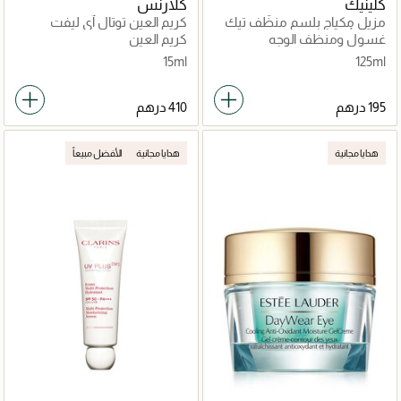
كلينيك
كلارنس
مزيل مكياج بلسم منظّف تيك
كريم العين توتال آي ليفت
ذا داي أوف 125مل
لمحاربة التجاعيد 15مل
غسول ومنظف الوجه
كريم العين
15ml
125ml
هدايا مجانية
هدايا مجانية
الأفضل مبيعاً