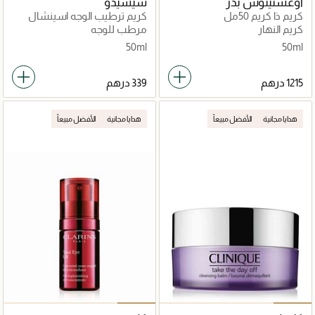
أوغستينوس بدر
شيسيدو
كريم ذا كريم 50مل
كريم ترطيب الوجه اسينشال
انرجي 50مل
كريم النهار
مرطب للوجه
50ml
50ml
هدايا مجانية
الأفضل مبيعاً
هدايا مجانية
الأفضل مبيعاً