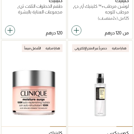
كلينيك
كلينيك
لوشن مرطب+™ كلينيك آي دي
طقم الخطوات الثلاث ثري
دراماتيكلي ديفرينت
ستيب لنوع البشرة 2 البشرة
مرطب للوجه
مجموعات العناية بالبشرة
الجافة
125مل
(+2 مقاسات)
من
هدايا مجانية
حصرياً عبر المتجر الإلكتروني
هدايا مجانية
الأفضل مبيعاً
كوسركس
كلينيك