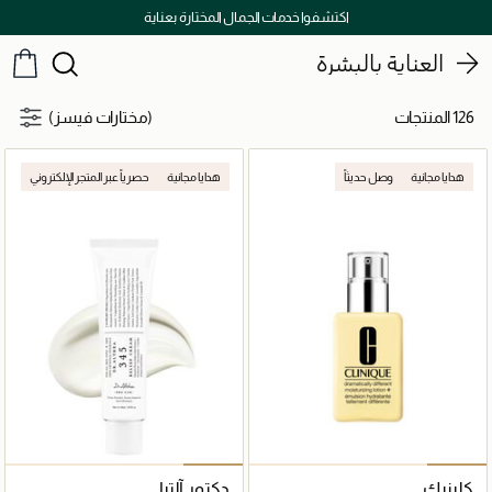
توصيل سريع على جميع الطلبات ما فوق 299 درهم
العناية بالبشرة
126 المنتجات
(مختارات فيسز)
هدايا مجانية
وصل حديثاً
هدايا مجانية
حصرياً عبر المتجر الإلكتروني
كلينيك
دكتور آلتيا