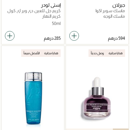
جيرلان
إستي لودر
ماسك سوبر اكوا
كريم جل للعين دي وير اي كول
مضاد للاكسدة مع حماية من
ماسك الوجه
كريم النهار
الشمس SPF 15
50ml
هدايا مجانية
وصل حديثاً
هدايا مجانية
الأفضل مبيعاً