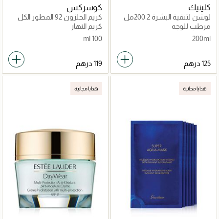
كلينيك
كوسركس
لوشن لتنقية البشرة 2 200مل
كريم الحلزون 92 المطور الكل
في واحد
مرطب للوجه
كريم النهار
100 ml
200ml
هدايا مجانية
هدايا مجانية