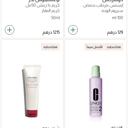
إيسنس مرطب بحمض
كريم ذا ريتش 50مل
الهيالورونيك
سيروم الوجه
كريم النهار
50ml
100 ml
هدايا مجانية
الأفضل مبيعاً
هدايا مجانية