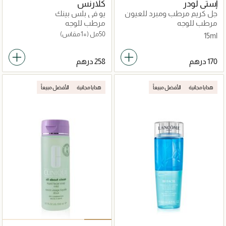
إستي لودر
كلارنس
جل كريم مرطب ومبرد للعيون
يو في بلس بينك
مضاد للأكسدة داي وير 15مل
مرطب للوجه
مرطب للوجه
50مل
(+1 مقاس)
15ml
هدايا مجانية
الأفضل مبيعاً
هدايا مجانية
الأفضل مبيعاً