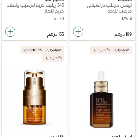
لوشن مرطب دراماتيكلي
345 ريليف كريم لترطيب واصلاح
ديفرنت 125مل
مكثف للبشرة
مرطب للوجه
كريم النهار
50 ml
125ml
هدايا مجانية
الأفضل مبيعاً
هدايا مجانية
كود: SHOP25
الأفضل مبيعاً
إستي لودر
كلارنس