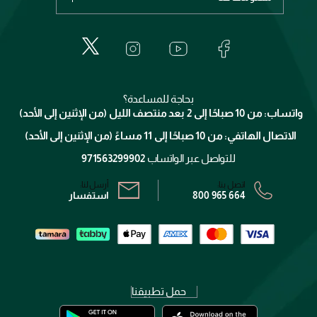
عطور
الطلبات
إيف سان لوران
حول وجوه
المكياج
الأسئلة الأكثر شيوعاً
لانكوم
خدمات المعارض
العناية بالبشرة
الدفع
جيفنشي
تواصل معنا
للإستحمام والجسم
شارك مع أصدقائك
ميك اب فور ايفر
منصّة شبكة الشركاء
العناية بالشعر
التوصيل
كلارنس
انضموا لفيسز
بحاجة للمساعدة؟
الإرجاع
واتساب: من 10 صباحًا إلى 2 بعد منتصف الليل (من الإثنين إلى الأحد)
برنامج الولاء ميوز
تتبع طلبك
الاتصال الهاتفي: من 10 صباحًا إلى 11 مساءً (من الإثنين إلى الأحد)
الشروط و الأحكام
محدد المتاجر
سياسة الخصوصية
للتواصل عبر الواتساب
971563299902
اتصل بنا:
أرسل لنا:
800 965 664
استفسار
حمل تطبيقنا