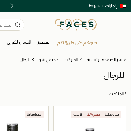
English
الإمارات
توصيل سريع على جميع الطلبات ما فوق 299 درهم
العطور
الجمال الكوري
ا
صيفكم، على طريقتكم
فيسز الصفحة الرئيسية
الماركات
جيمي شو
للرجال
للرجال
3 المنتجات
هدايا مجانية
25% خصم
تنزيلات
هدايا مجانية