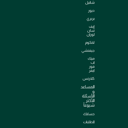
شانيل
ديور
بربري
إيف
سان
لوران
لانكوم
جيفنشي
ميك
اب
فور
ايفر
كلارنس
المساعد
و
الأسئلة
الأكثر
شيوعاً
حسابك
الطلبات