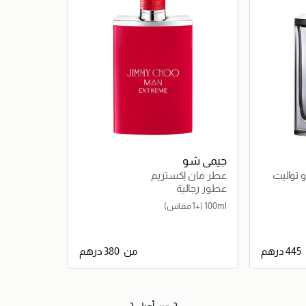
جيمي شو
 تواليت
عطر مان إكستريم
عطور رجالية
100ml
(+1 مقاس)
من
اصيل
جاري تحميل التفاصيل