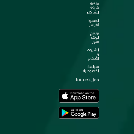
منصّة
شبكة
الشركاء
انضموا
لفيسز
برنامج
الولاء
ميوز
الشروط
و
الأحكام
سياسة
الخصوصية
حمل تطبيقنا