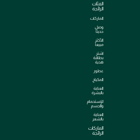
الفئات
الرائجة
الماركات
وصل
حديثاً
الأكثر
مبيعاً
اشترِ
بطاقة
هدية
عطور
المكياج
العناية
بالبشرة
للإستحمام
والجسم
العناية
بالشعر
الماركات
الرائجة