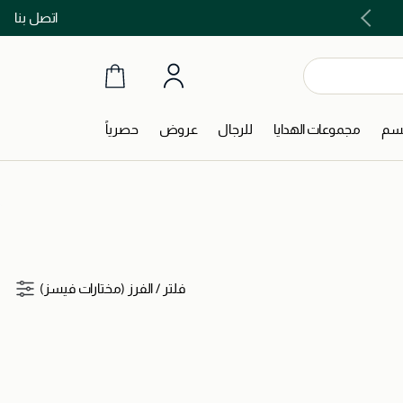
اتصل بنا
اشتري الآن و ادفع لاحقاً مع تابي و تمارا!
جسم
مجموعات الهدايا
للرجال
عروض
حصرياً
فلتر
/
الفرز (مختارات فيسز)