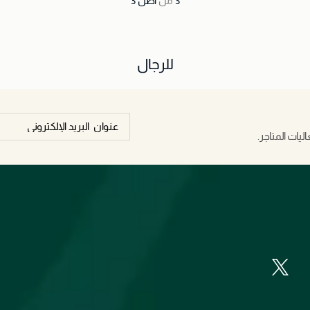
3
من
أصل
3
للرجال
يات المتاجر.