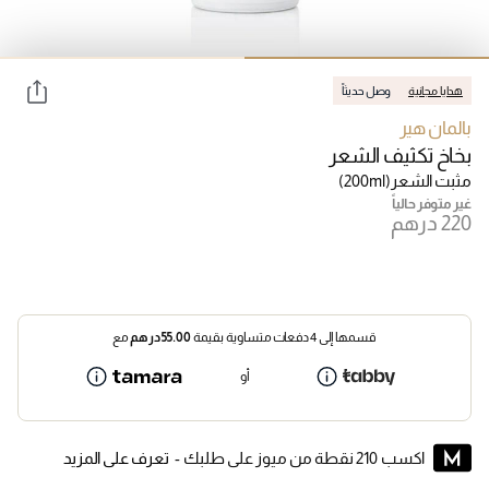
هدايا مجانية
وصل حديثاً
بالمان هير
بخاخ تكثيف الشعر
مثبت الشعر
(200ml)
غير متوفر حالياً
قسمها إلى 4 دفعات متساوية بقيمة
55.00
درهم
مع
أو
اكسب 210 نقطة من ميوز على طلبك -
تعرف على المزيد