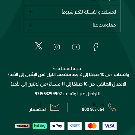
وصل حديثاً
شانيل
المساعد و الأسئلة الأكثر شيوعاً
الأكثر مبيعاً
ديور
اشترِ بطاقة هدية
حسابك
معلومات عنا
بربري
عطور
الطلبات
إيف سان لوران
حول وجوه
المكياج
الأسئلة الأكثر شيوعاً
لانكوم
خدمات المعارض
العناية بالبشرة
الدفع
جيفنشي
تواصل معنا
للإستحمام والجسم
شارك مع أصدقائك
ميك اب فور ايفر
منصّة شبكة الشركاء
العناية بالشعر
التوصيل
كلارنس
انضموا لفيسز
بحاجة للمساعدة؟
الإرجاع
واتساب: من 10 صباحًا إلى 2 بعد منتصف الليل (من الإثنين إلى الأحد)
برنامج الولاء ميوز
تتبع طلبك
الاتصال الهاتفي: من 10 صباحًا إلى 11 مساءً (من الإثنين إلى الأحد)
الشروط و الأحكام
محدد المتاجر
سياسة الخصوصية
للتواصل عبر الواتساب
971563299902
اتصل بنا:
أرسل لنا:
800 965 664
استفسار