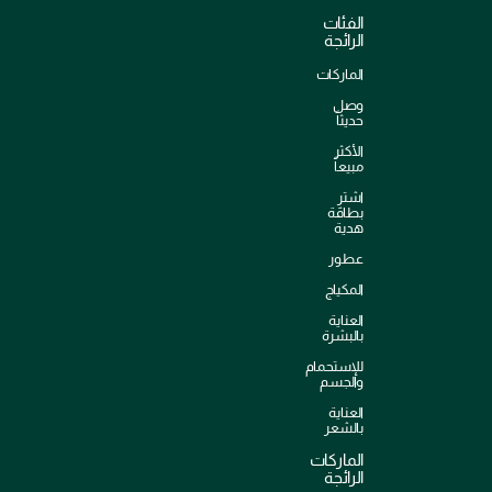
الفئات
الرائجة
الماركات
وصل
حديثاً
الأكثر
مبيعاً
اشترِ
بطاقة
هدية
عطور
المكياج
العناية
بالبشرة
للإستحمام
والجسم
العناية
بالشعر
الماركات
الرائجة