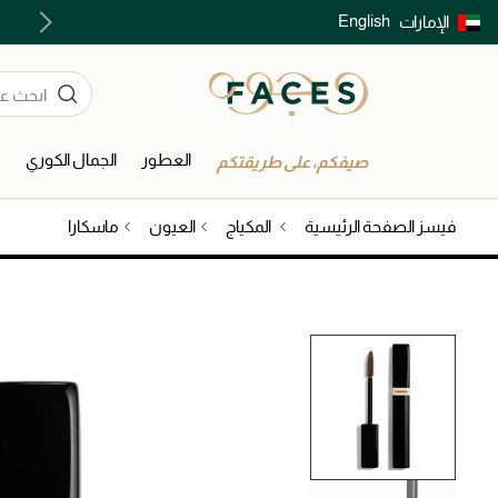
English
الإمارات
توصيل سريع على جميع الطلبات ما فوق 299 درهم
العطور
الجمال الكوري
ا
صيفكم، على طريقتكم
فيسز الصفحة الرئيسية
المكياج
العيون
ماسكارا