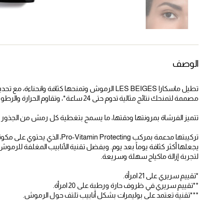
الوصف
تطيل ماسكارا LES BEIGES الرموش وتمنحها كثافة وانحناءة، مع تحديد واضح، لتمنحكِ إطلالة عين منتعشة ومعززة على الفور.
مصممة لتمنحك نتائج مثالية تدوم حتى 24 ساعة*، وتقاوم الحرارة والرطوبة طوال اليوم**.
تتميز الفرشاة بمرونتها ودقتها، ما يسمح بتغطية كل رمش من الجذور حتى ال
تركيبتها مدعمة بمركب Protecting
يجعلها أكثر كثافة يوماً بعد يوم. وبفضل تقنية الأنابيب المغلفة للرموش*
لتجربة إزالة ماكياج سهلة وسريعة.
*تقييم سريري على 21 امرأة.
**تقييم سريري في ظروف حارة ورطبة على 20 امرأة.
***تقنية تعتمد على بوليمرات بشكل أنابيب تلتف حول الرموش.