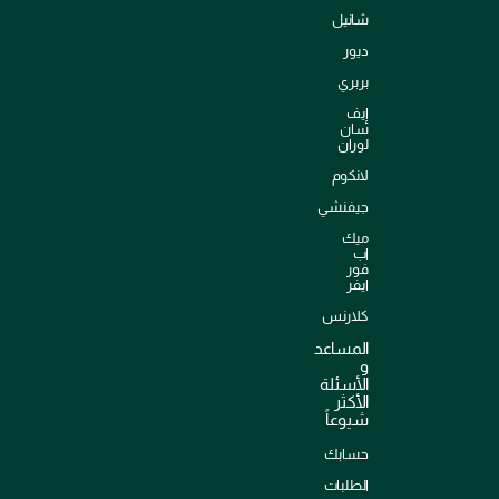
شانيل
ديور
بربري
إيف
سان
لوران
لانكوم
جيفنشي
ميك
اب
فور
ايفر
كلارنس
المساعد
و
الأسئلة
الأكثر
شيوعاً
حسابك
الطلبات