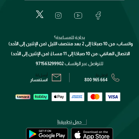
إيف سان لوران
حول وجوه
المكياج
الأسئلة الأكثر شيوعاً
لانكوم
خدمات المعارض
العناية بالبشرة
الدفع
جيفنشي
تواصل معنا
للإستحمام والجسم
شارك مع أصدقائك
ميك اب فور ايفر
منصّة شبكة الشركاء
العناية بالشعر
التوصيل
كلارنس
انضموا لفيسز
بحاجة للمساعدة؟
الإرجاع
واتساب: من 10 صباحًا إلى 2 بعد منتصف الليل (من الإثنين إلى الأحد)
برنامج الولاء ميوز
تتبع طلبك
الاتصال الهاتفي: من 10 صباحًا إلى 11 مساءً (من الإثنين إلى الأحد)
الشروط و الأحكام
محدد المتاجر
سياسة الخصوصية
للتواصل عبر الواتساب
971563299902
اتصل بنا:
أرسل لنا:
800 965 664
استفسار
حمل تطبيقنا