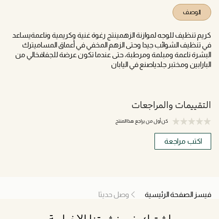
الوصف
كريم تنظيف للوجه لموازنة الزهمينتج رغوة غنية وكريمية وناعمةيساعد
في تنظيف الشوائب جيدا وحتى الزهم المخفي في أعماق المساميترك
البشرة ناعمة ومبلمة ومرطبة، حتى عندما تكون عرضة للجفافخالي من
البارابين ومختبر جلدياصنع في اليابان
التقييمات والمراجعات
كن أول من يراجع هذا المنتج
اكتب مراجعة
فيسز الصفحة الرئيسية
وصل حديثا