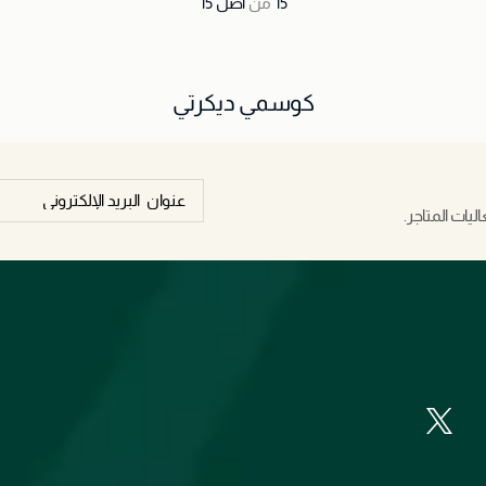
15
من
أصل
15
كوسمي ديكرتي
يات المتاجر.