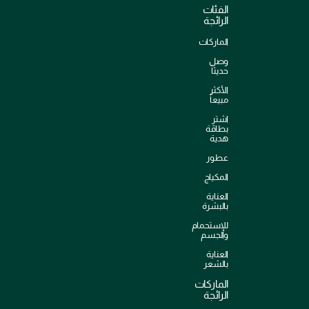
الفئات
الرائجة
الماركات
وصل
حديثاً
الأكثر
مبيعاً
اشترِ
بطاقة
هدية
عطور
المكياج
العناية
بالبشرة
للإستحمام
والجسم
العناية
بالشعر
الماركات
الرائجة