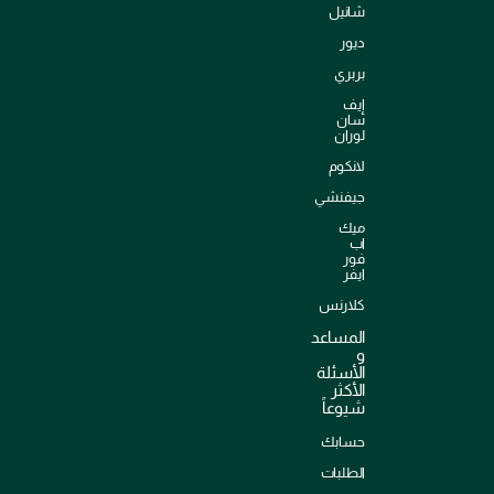
شانيل
ديور
بربري
إيف
سان
لوران
لانكوم
جيفنشي
ميك
اب
فور
ايفر
كلارنس
المساعد
و
الأسئلة
الأكثر
شيوعاً
حسابك
الطلبات