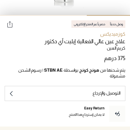
وصل حديثاً
حصرياً عبر المتجر الإلكتروني
كوزميديكس
علاج عين عالي الفعالية إيليت آي دكتور
كريم العين
يتم شحنها من
هونج كونج
بواسطة
STBN AE
|
رسوم الشحن
مشمولة
التوصيل والإرجاع
Easy Return
لا يمكن إسترجاع هذا المنتج