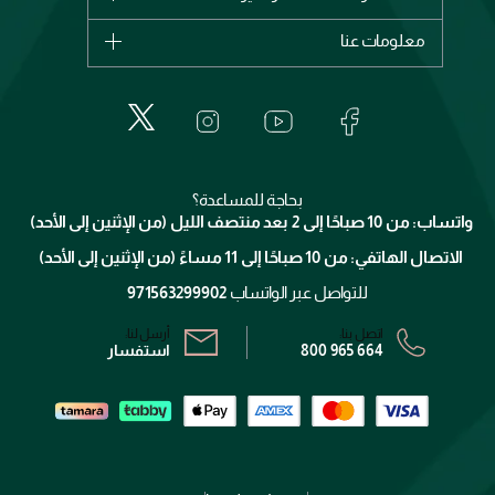
ديور
اشترِ بطاقة هدية
حسابك
معلومات عنا
بربري
عطور
الطلبات
إيف سان لوران
حول وجوه
المكياج
الأسئلة الأكثر شيوعاً
لانكوم
خدمات المعارض
العناية بالبشرة
الدفع
جيفنشي
تواصل معنا
للإستحمام والجسم
شارك مع أصدقائك
ميك اب فور ايفر
منصّة شبكة الشركاء
العناية بالشعر
التوصيل
كلارنس
انضموا لفيسز
بحاجة للمساعدة؟
الإرجاع
واتساب: من 10 صباحًا إلى 2 بعد منتصف الليل (من الإثنين إلى الأحد)
برنامج الولاء ميوز
تتبع طلبك
الاتصال الهاتفي: من 10 صباحًا إلى 11 مساءً (من الإثنين إلى الأحد)
الشروط و الأحكام
محدد المتاجر
سياسة الخصوصية
للتواصل عبر الواتساب
971563299902
اتصل بنا:
أرسل لنا:
800 965 664
استفسار