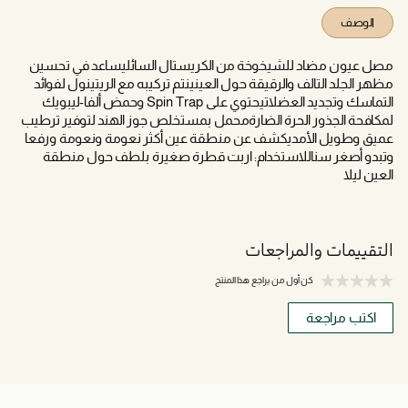
الوصف
مصل عيون مضاد للشيخوخة من الكريستال السائليساعد في تحسين
مظهر الجلد التالف والرقيقة حول العينينتم تركيبه مع الريتينول لفوائد
التماسك وتجديد العضلاتيحتوي على Spin Trap وحمض ألفا-ليبويك
لمكافحة الجذور الحرة الضارةمحمل بمستخلص جوز الهند لتوفير ترطيب
عميق وطويل الأمديكشف عن منطقة عين أكثر نعومة ونعومة ورفعا
وتبدو أصغر سناللاستخدام: اربت قطرة صغيرة بلطف حول منطقة
العين ليلا
التقييمات والمراجعات
كن أول من يراجع هذا المنتج
اكتب مراجعة