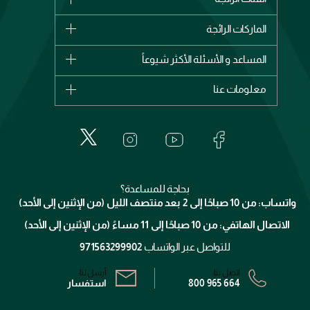
الماركات
الماركات الرائجة
وصل حديثاً
شانيل
المساعد و الأسئلة الأكثر شيوعاً
الأكثر مبيعاً
ديور
اشترِ بطاقة هدية
حسابك
معلومات عنا
بربري
عطور
الطلبات
إيف سان لوران
حول وجوه
المكياج
الأسئلة الأكثر شيوعاً
لانكوم
خدمات المعارض
العناية بالبشرة
الدفع
جيفنشي
تواصل معنا
للإستحمام والجسم
شارك مع أصدقائك
ميك اب فور ايفر
منصّة شبكة الشركاء
العناية بالشعر
التوصيل
كلارنس
انضموا لفيسز
بحاجة للمساعدة؟
الإرجاع
واتساب: من 10 صباحًا إلى 2 بعد منتصف الليل (من الإثنين إلى الأحد)
برنامج الولاء ميوز
تتبع طلبك
الاتصال الهاتفي: من 10 صباحًا إلى 11 مساءً (من الإثنين إلى الأحد)
الشروط و الأحكام
محدد المتاجر
سياسة الخصوصية
للتواصل عبر الواتساب
971563299902
اتصل بنا:
أرسل لنا:
800 965 664
استفسار