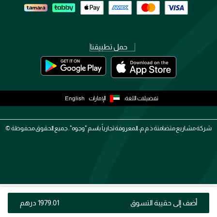
حمل تطبيقنا
تفضيلات اللغة:
الإمارات
English
شركة مشاريع متضامنة ذ.م.م، المعروفة تجارياً باسم "وجوه". جميع الحقوق محفوظة ©
أضف إلى حقيبة التسوق
⁦1979.01⁩ درهم