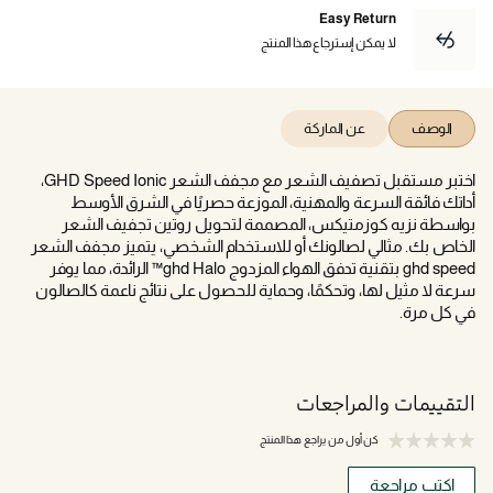
Easy Return
لا يمكن إسترجاع هذا المنتج
الوصف
عن الماركة
اختبر مستقبل تصفيف الشعر مع مجفف الشعر GHD Speed Ionic،
أداتك فائقة السرعة والمهنية، الموزعة حصريًا في الشرق الأوسط
بواسطة نزيه كوزمتيكس، المصممة لتحويل روتين تجفيف الشعر
الخاص بك. مثالي لصالونك أو للاستخدام الشخصي، يتميز مجفف الشعر
ghd speed بتقنية تدفق الهواء المزدوج ghd Halo™ الرائدة، مما يوفر
سرعة لا مثيل لها، وتحكمًا، وحماية للحصول على نتائج ناعمة كالصالون
في كل مرة.
التقييمات والمراجعات
كن أول من يراجع هذا المنتج
اكتب مراجعة