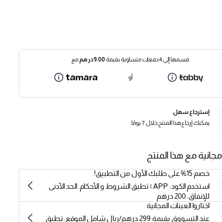
قسمها إلى 4 دفعات متساوية بقيمة
9.00
درهم
مع
أو
إسترجاع سهل
يمكنك إرجاع هذا المنتج خلال 7 يومًا.
مجانية مع هذا المنتج
خصم 15% على طلبك الأول من التطبيق!
استخدم الكود: APP | تطبق الشروط و الأحكام. الحد الأدنى
للإنفاق: 200 درهم
اختاروا العينات المجانية
عند التسووق بقيمة 299 درهم/ريال شامل الموقع. تطبق