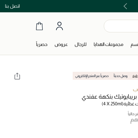
اتصل بنا
اشتري الآن و ادفع لاحقاً مع تابي و تمارا!
جسم
مجموعات الهدايا
للرجال
عروض
حصرياً
انية
وصل حديثاً
حصرياً عبر المتجر الإلكتروني
وب
بريبايوتيك بنكهة عفندي
 غذائية
(4 X 250ml)
 حالياً