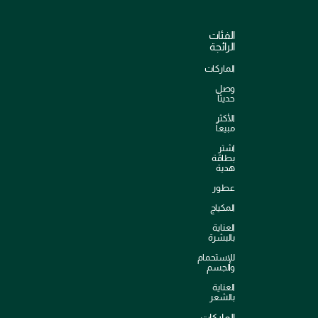
الفئات
الرائجة
الماركات
وصل
حديثاً
الأكثر
مبيعاً
اشترِ
بطاقة
هدية
عطور
المكياج
العناية
بالبشرة
للإستحمام
والجسم
العناية
بالشعر
الماركات