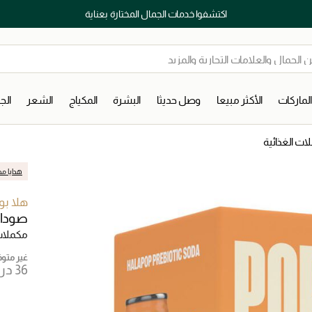
اكتشفوا خدمات الجمال المختارة بعناية
لماركات
الأكثر مبيعا
وصل حديثا
البشرة
المكياج
الشعر
ال
لات الغذائية
هدايا مج
هلا ب
صودا 
مكملات
غير متوفر