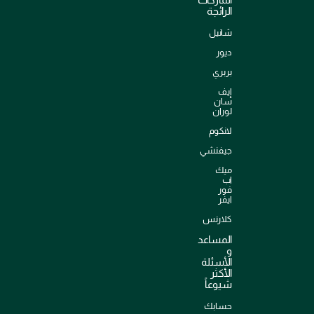
الرائجة
شانيل
ديور
بربري
إيف
سان
لوران
لانكوم
جيفنشي
ميك
اب
فور
ايفر
كلارنس
المساعد
و
الأسئلة
الأكثر
شيوعاً
حسابك