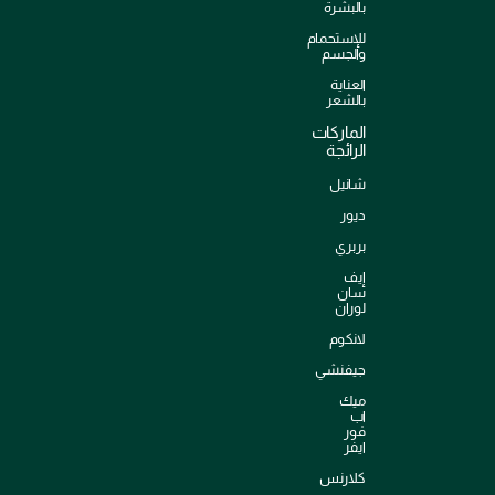
بالبشرة
للإستحمام
والجسم
العناية
بالشعر
الماركات
الرائجة
شانيل
ديور
بربري
إيف
سان
لوران
لانكوم
جيفنشي
ميك
اب
فور
ايفر
كلارنس