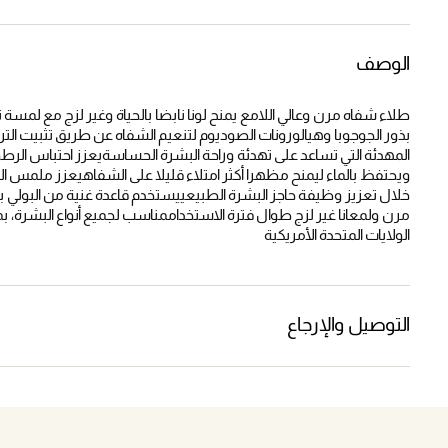
الوصف
طلاء شفاه مرن وعالي اللامع يمنح لونا نابضا بالحياة وغير لزج مع لمسة
بذور الجوجوبا وهيالورونات الصوديوم لتنعيم الشفاه عن طريق تثبيت ال
المهدئة التي تساعد على تهدئة وراحة البشرة الحساسةيعزز احتباس الر
ويحتفظ بالماء ليمنح مظهرا أكثر امتلاء قليلا على الشفاهيعزز ملمس ال
خلال تعزيز وظيفة حاجز البشرة الطبيعييستخدم قاعدة غنية من البولي بيوت
مرن ولمعانا غير لزج طوال فترة الاستخداممناسب لجميع أنواع البشرة، ب
الولايات المتحدة الأمريكية
التوصيل والإرجاع