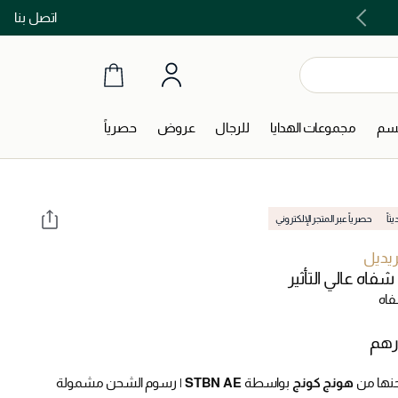
اتصل بنا
اشتري الآن و ادفع لاحقاً مع تابي و تمارا!
جسم
مجموعات الهدايا
للرجال
عروض
حصرياً
اً
حصرياً عبر المتجر الإلكتروني
ريديل
فاه عالي التأثير
فاه
نها من
هونج كونج
بواسطة
STBN AE
|
رسوم الشحن مشمولة