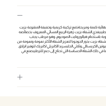
 نهائية ناعمة ومريحةتضع تركيبة كريمية وخفيفة المنقوعة بزيت
ترطيبيغذي الشفاه بزيت زهرة الربيع المسائي، المعروف بخصائصه
طوبة باستخدام هيالورونايت الصوديوم، وهو مرطب يجذب
شفاه بزيت بذور الجوجوبا لتعزيز الشفاه الأكثر نعومة ونعومة من
ين الكريستالي وثلاثي الجليسريد الكابريلي/كابريك لتوفير انزلاق
ما في ذلك الشفاه الحساسة التي تحتاج إلى دعم للترطيبصنع في