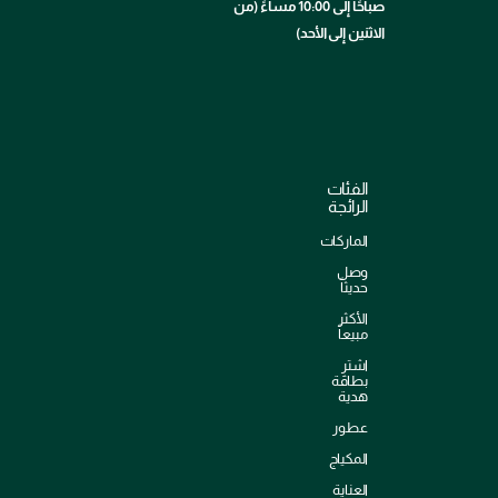
صباحًا إلى 10:00 مساءً (من
الاثنين إلى الأحد)
الفئات
الرائجة
الماركات
وصل
حديثاً
الأكثر
مبيعاً
اشترِ
بطاقة
هدية
عطور
المكياج
العناية