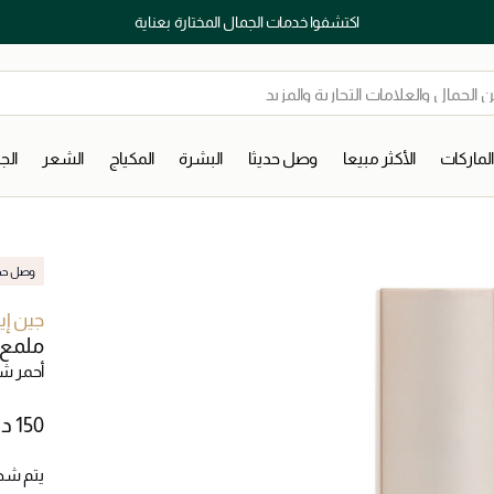
اكتشفوا خدمات الجمال المختارة بعناية
لماركات
الأكثر مبيعا
وصل حديثا
البشرة
المكياج
الشعر
ال
وصل حديث
جين إي
ملمع ش
أحمر ش
يتم شح