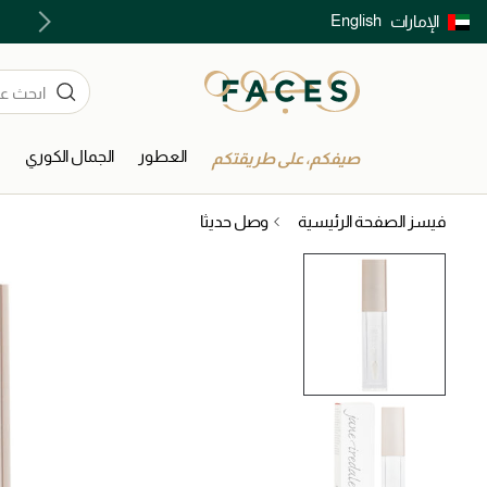
English
الإمارات
توصيل سريع على جميع الطلبات ما فوق 299 درهم
العطور
الجمال الكوري
ا
صيفكم، على طريقتكم
فيسز الصفحة الرئيسية
وصل حديثا