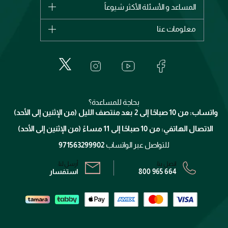
شانيل
المساعد و الأسئلة الأكثر شيوعاً
الأكثر مبيعاً
ديور
اشترِ بطاقة هدية
حسابك
معلومات عنا
بربري
عطور
الطلبات
إيف سان لوران
حول وجوه
المكياج
الأسئلة الأكثر شيوعاً
لانكوم
خدمات المعارض
العناية بالبشرة
الدفع
جيفنشي
تواصل معنا
للإستحمام والجسم
شارك مع أصدقائك
ميك اب فور ايفر
منصّة شبكة الشركاء
العناية بالشعر
التوصيل
كلارنس
انضموا لفيسز
بحاجة للمساعدة؟
الإرجاع
واتساب: من 10 صباحًا إلى 2 بعد منتصف الليل (من الإثنين إلى الأحد)
برنامج الولاء ميوز
تتبع طلبك
الاتصال الهاتفي: من 10 صباحًا إلى 11 مساءً (من الإثنين إلى الأحد)
الشروط و الأحكام
محدد المتاجر
سياسة الخصوصية
للتواصل عبر الواتساب
971563299902
اتصل بنا:
أرسل لنا:
800 965 664
استفسار