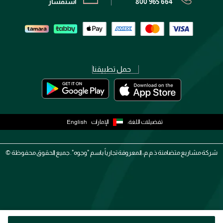
800 965 664
استفسار
حمل تطبيقنا
تفضيلات اللغة:
الإمارات
English
شركة مشاريع متضامنة ذ.م.م، المعروفة تجارياً باسم "وجوه". جميع الحقوق محفوظة ©