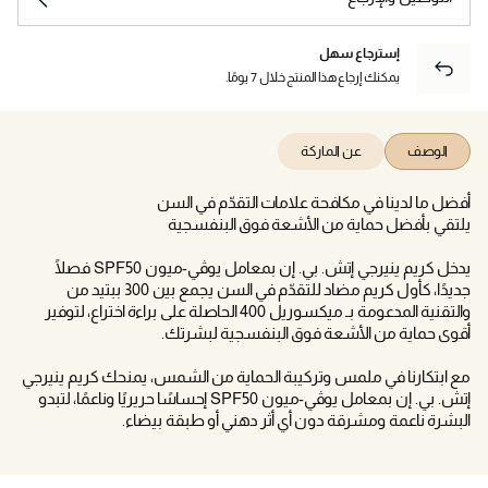
إسترجاع سهل
يمكنك إرجاع هذا المنتج خلال 7 يومًا.
الوصف
عن الماركة
أفضل ما لدينا في مكافحة علامات التقدّم في السن
يلتقي بأفضل حماية من الأشعة فوق البنفسجية
يدخل كريم ينيرجي إتش. بي. إن بمعامل يوڤي-ميون SPF50 فصلًا
جديدًا، كأول كريم مضاد للتقدّم في السن يجمع بين 300 ببتيد من
والتقنية المدعومة بـ ميكسوريل 400 الحاصلة على براءة اختراع، لتوفير
أقوى حماية من الأشعة فوق البنفسجية لبشرتك.
مع ابتكارنا في ملمس وتركيبة الحماية من الشمس، يمنحك كريم ينيرجي
إتش. بي. إن بمعامل يوڤي-ميون SPF50 إحساسًا حريريًا وناعمًا، لتبدو
البشرة ناعمة ومشرقة دون أي أثر دهني أو طبقة بيضاء.