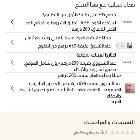
هدايا مجانية مع هذا المنتج
خصم 15% على طلبك الأول من التطبيق!
استخدم الكود: APP | تطبق الشروط و الأحكام. الحد
الأدنى للإنفاق: 200 درهم
مجانا حقيبة صغيرة, مسكارا ميني وسيروم 7مل
عند التسوق بقيمة 650 درهم من لانكوم
اختاروا العينات المجانية
عند التسووق بقيمة 299 درهم/ريال شامل الموقع.
تطبق الشروط والأحكام
مجانا بطاقة هدايا بقيمة 200 درهم
عند التسوق بقيمة 699 درهم من العطور الفاخرة و
المجموعات الخاصة تضاف تلقائياً عند الدفع. تطبق الشروط
والاحكام
المزيد
التقييمات والمراجعات
كن أول من يراجع هذا المنتج