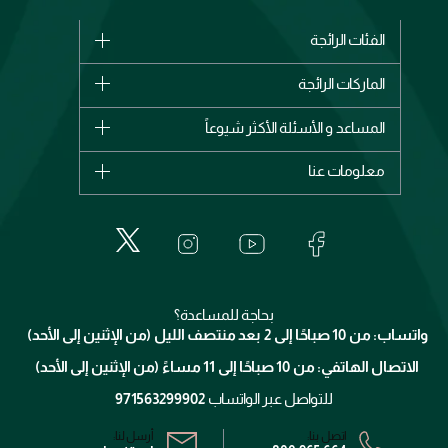
الفئات الرائجة
الماركات
الماركات الرائجة
وصل حديثاً
شانيل
المساعد و الأسئلة الأكثر شيوعاً
الأكثر مبيعاً
ديور
اشترِ بطاقة هدية
حسابك
معلومات عنا
بربري
عطور
الطلبات
إيف سان لوران
حول وجوه
المكياج
الأسئلة الأكثر شيوعاً
لانكوم
خدمات المعارض
العناية بالبشرة
الدفع
جيفنشي
تواصل معنا
للإستحمام والجسم
شارك مع أصدقائك
ميك اب فور ايفر
منصّة شبكة الشركاء
العناية بالشعر
التوصيل
كلارنس
انضموا لفيسز
بحاجة للمساعدة؟
الإرجاع
واتساب: من 10 صباحًا إلى 2 بعد منتصف الليل (من الإثنين إلى الأحد)
برنامج الولاء ميوز
تتبع طلبك
الاتصال الهاتفي: من 10 صباحًا إلى 11 مساءً (من الإثنين إلى الأحد)
الشروط و الأحكام
محدد المتاجر
سياسة الخصوصية
للتواصل عبر الواتساب
971563299902
اتصل بنا:
أرسل لنا: