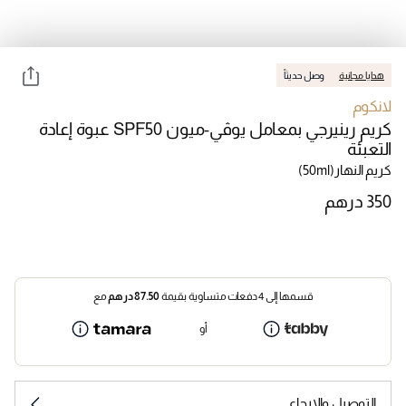
هدايا مجانية
وصل حديثاً
لانكوم
كريم رينيرجي بمعامل يوڤي-ميون SPF50 عبوة إعادة
التعبئة
كريم النهار
(50ml)
قسمها إلى 4 دفعات متساوية بقيمة
87.50
درهم
مع
أو
التوصيل والإرجاع