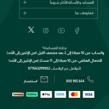
المساعد و الأسئلة الأكثر شيوعاً
الأكثر مبيعاً
ديور
اشترِ بطاقة هدية
حسابك
معلومات عنا
بربري
عطور
الطلبات
إيف سان لوران
حول وجوه
المكياج
الأسئلة الأكثر شيوعاً
لانكوم
خدمات المعارض
العناية بالبشرة
الدفع
جيفنشي
تواصل معنا
للإستحمام والجسم
شارك مع أصدقائك
ميك اب فور ايفر
منصّة شبكة الشركاء
العناية بالشعر
التوصيل
كلارنس
انضموا لفيسز
بحاجة للمساعدة؟
الإرجاع
واتساب: من 10 صباحًا إلى 2 بعد منتصف الليل (من الإثنين إلى الأحد)
برنامج الولاء ميوز
تتبع طلبك
الاتصال الهاتفي: من 10 صباحًا إلى 11 مساءً (من الإثنين إلى الأحد)
الشروط و الأحكام
محدد المتاجر
سياسة الخصوصية
للتواصل عبر الواتساب
971563299902
اتصل بنا:
أرسل لنا:
800 965 664
استفسار