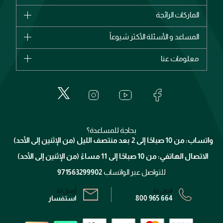
الماركات
الماركات الرائجة
وصل حديثاً
شانيل
المساعد و الأسئلة الأكثر شيوعاً
الأكثر مبيعاً
ديور
اشترِ بطاقة هدية
حسابك
معلومات عنا
بربري
عطور
الطلبات
إيف سان لوران
حول وجوه
المكياج
الأسئلة الأكثر شيوعاً
لانكوم
خدمات المعارض
العناية بالبشرة
الدفع
جيفنشي
تواصل معنا
للإستحمام والجسم
شارك مع أصدقائك
ميك اب فور ايفر
منصّة شبكة الشركاء
العناية بالشعر
التوصيل
كلارنس
انضموا لفيسز
بحاجة للمساعدة؟
الإرجاع
واتساب: من 10 صباحًا إلى 2 بعد منتصف الليل (من الإثنين إلى الأحد)
برنامج الولاء ميوز
تتبع طلبك
الاتصال الهاتفي: من 10 صباحًا إلى 11 مساءً (من الإثنين إلى الأحد)
الشروط و الأحكام
محدد المتاجر
سياسة الخصوصية
للتواصل عبر الواتساب
971563299902
اتصل بنا:
أرسل لنا:
800 965 664
استفسار