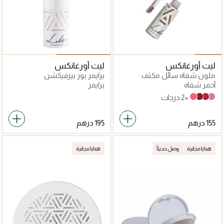
ليت أورغانكس
ليت أورغانكس
ملون شفاه سائل مكثف
برايمر بور بيرفيكشن
أحمر شفاه
برايمر
+2 درجات
LS05 Lychee Raspberry
LS03 Berry Yoghurt
LS04 Sangria
LS01 Mocha Latte
هدايا مجانية
وصل حديثاً
هدايا مجانية