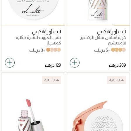
ليت أورغانكس
ليت أورغانكس
كريم أساس سائل إليكسير
خافي العيوب لبشرة مثالية
لبشرة شابة
فاونديشن
كونسيلر
+5 درجات
+3 درجات
FC05 Precision
FC07 Allure
FC03 Picturesque
FC04 Magic
YF05 Luminous
YF04 Mesmerize
YF03 Pure
YF01 Divine
هدايا مجانية
هدايا مجانية