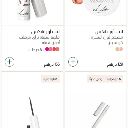
ليت أورغانكس
ليت أورغانكس
مصحح لون البشرة
ملمع شفاه براق مرطب
كونسيلر
أحمر شفاه
+6 درجات
LG04 Pink Cupcake
LG02 Grapefruit Sorbet
LG03 Pink Macaron
LG01 Berry Shimmer
CC02 Immaculate
CC01 Pristine
هدايا مجانية
وصل حديثاً
هدايا مجانية