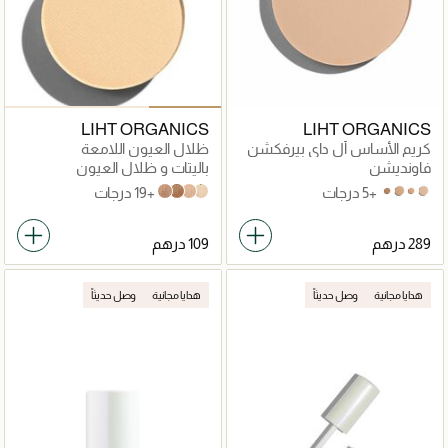
LIHT ORGANICS
LIHT ORGANICS
كريم الأساس أل داي بيرفكشن
ظلال العيون اللامعة
فاونديشن
باليتات و ظلال العيون
+5 درجات
+19 درجات
Rainbow Garnet
Imperial Topaz
Rosaline Pearl
Ivory Pearl
Luminous
Mesmerize
Pure
Divine
هدايا مجانية
وصل حديثاً
هدايا مجانية
وصل حديثاً