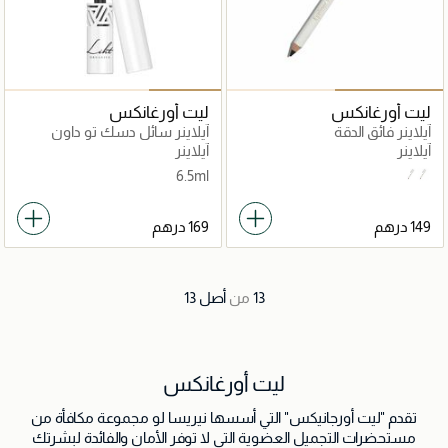
ليت أورغانكس
ليت أورغانكس
آيلاينر فائق الدقة
آيلاينر سائل دسك تو داون
آيلاينر
آيلاينر
6.5ml
Brown Obsidian
Black Diamond
13
من
أصل
13
ليت أورغانكس
تقدم "ليت أورجانيكس" التي أسسها نيريسا لو مجموعة مكافأة من
مستحضرات التجميل العضوية التي لا توفر الأمان والفائدة لبشرتك