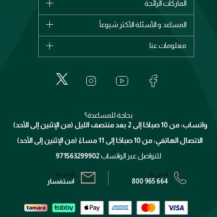
الماركات الرائجة
وصل حديثاً
شانيل
المساعد و الأسئلة الأكثر شيوعاً
الأكثر مبيعاً
ديور
اشترِ بطاقة هدية
حسابك
معلومات عنا
بربري
عطور
الطلبات
إيف سان لوران
حول وجوه
المكياج
الأسئلة الأكثر شيوعاً
لانكوم
خدمات المعارض
العناية بالبشرة
الدفع
جيفنشي
تواصل معنا
للإستحمام والجسم
شارك مع أصدقائك
ميك اب فور ايفر
منصّة شبكة الشركاء
العناية بالشعر
التوصيل
كلارنس
انضموا لفيسز
بحاجة للمساعدة؟
الإرجاع
واتساب: من 10 صباحًا إلى 2 بعد منتصف الليل (من الإثنين إلى الأحد)
برنامج الولاء ميوز
تتبع طلبك
الاتصال الهاتفي: من 10 صباحًا إلى 11 مساءً (من الإثنين إلى الأحد)
الشروط و الأحكام
محدد المتاجر
سياسة الخصوصية
للتواصل عبر الواتساب
971563299902
اتصل بنا:
أرسل لنا:
800 965 664
استفسار