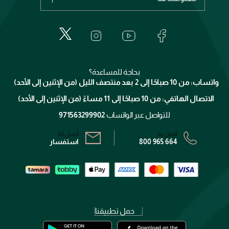
عطور
الطلبات
إيف سان لوران
حول وجوه
المكياج
الأسئلة الأكثر شيوعاً
لانكوم
خدمات المعارض
العناية بالبشرة
الدفع
جيفنشي
تواصل معنا
للإستحمام والجسم
شارك مع أصدقائك
ميك اب فور ايفر
منصّة شبكة الشركاء
العناية بالشعر
التوصيل
كلارنس
انضموا لفيسز
بحاجة للمساعدة؟
الإرجاع
واتساب: من 10 صباحًا إلى 2 بعد منتصف الليل (من الإثنين إلى الأحد)
برنامج الولاء ميوز
تتبع طلبك
الاتصال الهاتفي: من 10 صباحًا إلى 11 مساءً (من الإثنين إلى الأحد)
الشروط و الأحكام
محدد المتاجر
سياسة الخصوصية
للتواصل عبر الواتساب
971563299902
اتصل بنا:
أرسل لنا:
800 965 664
استفسار
حمل تطبيقنا